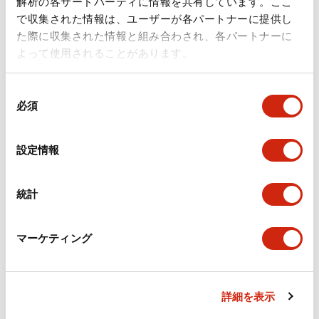
解析の各サードパーティに情報を共有しています。ここ
で収集された情報は、ユーザーが各パートナーに提供し
た際に収集された情報と組み合わされ、各パートナーに
よって使用されることがあります。
RY形ミニチュアリレー
RY形ミニチュアリレー
同
RY2V-UAC110
RY2V-UAC100
必須
意
の
RY形ミニチュアリレー 2極 動作表示
RY形ミニチュアリレー 2極 動作表示
選
LED無 ダイオード無 CR回路無 RY2V-
LED無 ダイオード無 CR回路無 RY2V-
設定情報
UAC110
UAC100
択
統計
マーケティング
詳細を表示
RY形ミニチュアリレー
RY形ミニチュアリレー