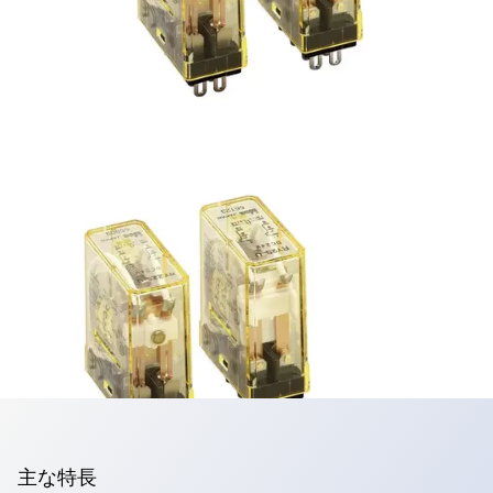
RY形ミニチュアリレー
2c接点・3A
主な特長