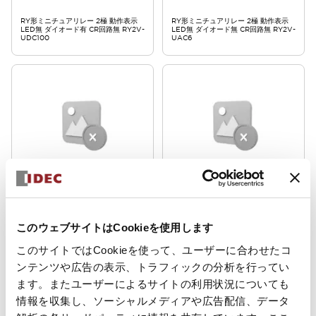
RY形ミニチュアリレー 2極 動作表示
RY形ミニチュアリレー 2極 動作表示
LED無 ダイオード有 CR回路無 RY2V-
LED無 ダイオード無 CR回路無 RY2V-
UDC100
UAC6
RY形ミニチュアリレー
RY形ミニチュアリレー
RY2V-UAC24
RY2V-UAC12
このウェブサイトはCookieを使用します
RY形ミニチュアリレー 2極 動作表示
RY形ミニチュアリレー 2極 動作表示
LED無 ダイオード無 CR回路無 RY2V-
LED無 ダイオード無 CR回路無 RY2V-
このサイトではCookieを使って、ユーザーに合わせたコ
UAC24
UAC12
ンテンツや広告の表示、トラフィックの分析を行ってい
ます。またユーザーによるサイトの利用状況についても
情報を収集し、ソーシャルメディアや広告配信、データ