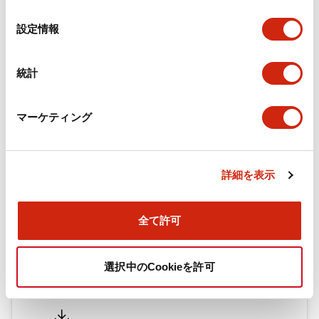
の
環境仕様
選
設定情報
択
機能仕様
統計
機械的仕様
マーケティング
ドキュメントとファイル
詳細を表示
全て許可
カタログ
CAD
規格・認証
技術文書
選択中のCookieを許可
RFシリーズ 強制ガイド式リレー（日本語）
2026/07/06
.PDF
1.79MB