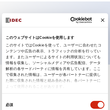
主な特長
SPST-NO + SPST-NC PCB 24VDC LEDインジケー
このウェブサイトはCookieを使用します
ター、ダイオード付き
このサイトではCookieを使って、ユーザーに合わせたコ
密閉保護
ンテンツや広告の表示、トラフィックの分析を行ってい
ます。またユーザーによるサイトの利用状況についても
情報を収集し、ソーシャルメディアや広告配信、データ
解析の各サードパーティに情報を共有しています。ここ
で収集された情報は、ユーザーが各パートナーに提供し
+
仕様
すべて展開
た際に収集された情報と組み合わされ、各パートナーに
よって使用されることがあります。
電気的仕様
同
電気的仕様(コイル定格)
必須
意