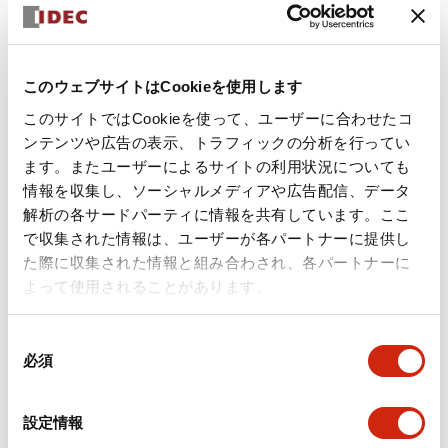
このウェブサイトはCookieを使用します
このサイトではCookieを使って、ユーザーに合わせたコ
ンテンツや広告の表示、トラフィックの分析を行ってい
ます。またユーザーによるサイトの利用状況についても
情報を収集し、ソーシャルメディアや広告配信、データ
解析の各サードパーティに情報を共有しています。ここ
で収集された情報は、ユーザーが各パートナーに提供し
た際に収集された情報と組み合わされ、各パートナーに
Weidmuller社製 組端子台
よって使用されることがあります。
Push-in式 Aシリーズ、SNAP-IN式 Sシリーズの端子台極数をご
指定頂くだけで、端子台・エンドプレート・止め金具・マーカを
同
DINレールに設置してお届けします。
必須
意
の
選
設定情報
択