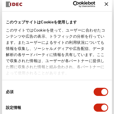
このウェブサイトはCookieを使用します
このサイトではCookieを使って、ユーザーに合わせたコ
ンテンツや広告の表示、トラフィックの分析を行ってい
ます。またユーザーによるサイトの利用状況についても
情報を収集し、ソーシャルメディアや広告配信、データ
解析の各サードパーティに情報を共有しています。ここ
で収集された情報は、ユーザーが各パートナーに提供し
た際に収集された情報と組み合わされ、各パートナーに
BFHシリーズフィンガープロテクシ
よって使用されることがあります。
ョン形端子台
同
2009年2月27日販売中止
必須
意
の
選
設定情報
択