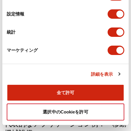
タブレット端末でフレキシブルに上述のリスク関連情報（画像、
の
数値、音声、振動など）を提供することで、より使用者が安全行
選
動（特に本製品ではイネーブル操作と非常停止操作）を行いやす
設定情報
くなります。
択
統計
マーケティング
詳細を表示
全て許可
選択中のCookieを許可
代表的なアプリケーション例： 移動