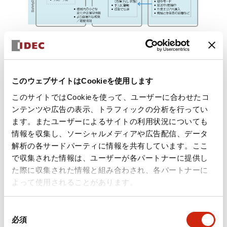
代表的なアプリケーション例： 協働
ロボット設備
このウェブサイトはCookieを使用します
協働ロボットの携帯型端末による手動操作、メンテナンス中でも
このサイトではCookieを使って、ユーザーに合わせたコ
危険状態を的確に把握し、速やかに安全操作を促進する装置とし
ンテンツや広告の表示、トラフィックの分析を行ってい
て、使用者の安全・安心感向上のためにご使用いただけます。
ます。またユーザーによるサイトの利用状況についても
情報を収集し、ソーシャルメディアや広告配信、データ
協働ロボットとしての認証を取得したロボット単体は安全柵無し
解析の各サードパーティに情報を共有しています。ここ
で運用可能ですが、実際のアプリケーションとしてはツールとの
接触やワークとの挟まれなどのリスクが残されます。
で収集された情報は、ユーザーが各パートナーに提供し
た際に収集された情報と組み合わされ、各パートナーに
特に協働ロボットの場合のリスク関連情報（例えば、人への接
よって使用されることがあります。
近、速度超過、次に動く方向など）は、肉眼でロボットの動作や
姿勢を見たり、動作音を聞いたりしても、把握できるものではあ
りません。
同
必須
意