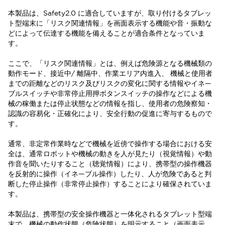
本製品は、Safety2.0 に適合していますが、取り付けるタブレッ
ト型端末に「リスク関連情報」を画面表示する機能や音・振動な
どによって伝達する機能を備えることが適合条件となっていま
す。
ここで、「リスク関連情報」とは、例えば危険源となる機械類の
動作モード、接近中/ 離隔中、作業エリア内進入、 機械と使用者
までの距離などのリスク及びリスクの変化に関する情報やイネ—
ブルスイッチや非常停止用押ボタンスイッチの操作などによる機
械の稼働または停止状態などの情報を指し、使用者の危険察知・
認識の容易化・正確化により、安全行動の促進に寄与するもので
す。
通常、非定常作業時などで機械を近傍で操作する場合における安
全は、通常ロボットや機械の動きを人が見たり（視覚情報）や動
作音を聞いたりすること（聴覚情報）により、携帯型の操作機器
を反射的に操作（イネ—ブル操作）したり、人が危険であると判
断した停止操作（非常停止操作）することにより確保されていま
す。
本製品は、携帯型の安全操作機器と一体化されるタブレット型端
末で、機械の動作状態（危険状態）を明示すること（画面表示、