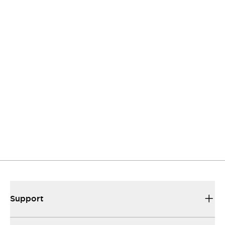
Contactez-nous
Nous répondons à vos questions.
Support
Nous sommes là pour vous aider et vous guider.
Ressources et documents
Trouvez rapidement ce dont vous avez beoin.
Support