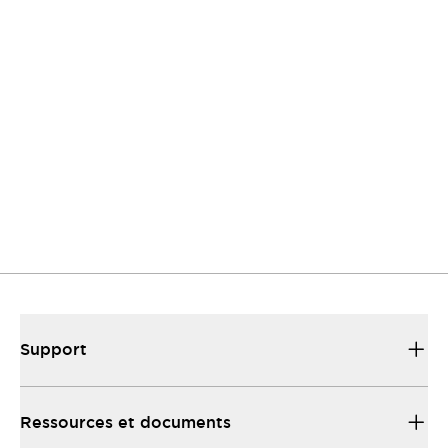
Obtenez rapidement l’aide et les ressources dont vous avez
besoin avec IDEC
Contactez-nous
Nous répondons à vos questions.
Support
Nous sommes là pour vous aider et vous guider.
Ressources et documents
Trouvez rapidement ce dont vous avez beoin.
Support
Ressources et documents