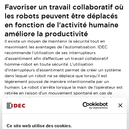
Favoriser un travail collaboratif où
les robots peuvent être déplacés
en fonction de l'activité humaine
améliore la productivité
Il existe un moyen de maintenir la sécurité tout en
maximisant les avantages de l’automatisation. IDEC
recommande l’utilisation de ses interrupteurs
d’assentiment afin d’effectuer un travail collaboratif
homme-robot en toute sécurité. L’utilisation
d’interrupteurs d’assentiment permet de créer un système
dans lequel un robot ne se déplace que lorsqu’il est
légèrement poussé de manière intentionnelle par un
humain. Le robot s’arrête lorsque la main de l’opérateur est
retirée en raison d’un mouvement spontané en cas de
danger imminent pour une personne, ou lorsque l’opérateur
serre fortement la main en raison d’un danger perçu ou de
circonstances similaires.
Cela signifie que le robot ne se déplace que lorsqu’il est
consciemment déplacé par une personne dans des
Ce site web utilise des cookies.
environnements de travail utilisant des interrupteurs