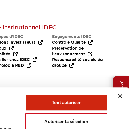
Ressources et documents
Trouvez rapidement ce dont vous avez
beoin.
e institutionnel IDEC
opos d’IDEC
Engagements IDEC
ions investisseurs
Contrôle Qualité
aux
Préservation de
lités
l'environnement
iller chez IDEC
Responsabilité sociale du
nologie R&D
groupe
Besoin d'aide?
Tout autoriser
Autoriser la sélection
ns que