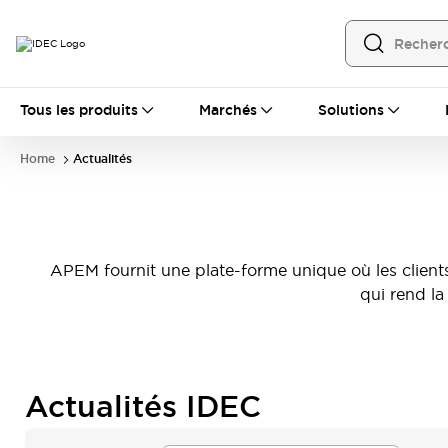
Tous les produits
Tous les produits
Marchés
Solutions
Automatisation
Automate Programmable Industriel (PLC)
Home
Actualités
Équipements Ethernet industriels
Interfaces Opérateur
Tout explorer
Composants industriels
Alimentations électriques
Dispositifs de connexion
APEM fournit une plate-forme unique où les clients 
Dispositifs de protection de circuit
qui rend la
Éclairage LED
Relais et Minuteurs
Tout explorer
Détection
Capteurs
Auto-identification
Tout explorer
Actualités IDEC
Interrupteurs et voyants
Interrupteurs et boutons-poussoirs