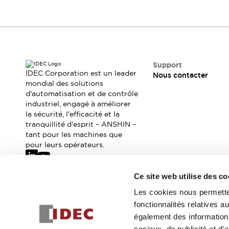
Sécurité Collaborative (Safety 2.0)
Contactez-nous
Lois et normes relatives à la sécurité
Cours sur l'équipement de sécurité
Nous répondons à vos questions.
Tout explorer
Tout explorer
Ressources
Support
IDEC Corporation est un leader
Fichiers CAO
Nous contacter
mondial des solutions
Produits conformes aux normes
d'automatisation et de contrôle
Documentation
Webinaires
industriel, engagé à améliorer
Presse
Vidéothèque
la sécurité, l'efficacité et la
Téléchargements et Mises à jour
tranquillité d'esprit – ANSHIN –
tant pour les machines que
Conformité
pour leurs opérateurs.
Rapports de vulnérabilité
Outils de sélection
Quoi de neuf
Ce site web utilise des co
Abonnez-vous à notre newsletter
Blog
Les cookies nous permetten
Événements / Séminaires
fonctionnalités relatives 
Inscrivez-vou
Support
également des informations
Nous contacter
sociaux, de publicité et d