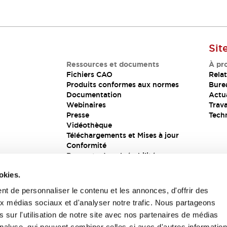
Support
Nous sommes là pour vous aider et vous
guider.
Sit
Ressources et documents
À pr
Fichiers CAO
Relat
Produits conformes aux normes
Bure
Documentation
Actua
Webinaires
Trava
Presse
Tech
Vidéothèque
Téléchargements et Mises à jour
Conformité
Rapports de vulnérabilité
Solution de sécurité
okies.
t de personnaliser le contenu et les annonces, d'offrir des
aux médias sociaux et d'analyser notre trafic. Nous partageons
s
 sur l'utilisation de notre site avec nos partenaires de médias
'analyse, qui peuvent combiner celles-ci avec d'autres informatio