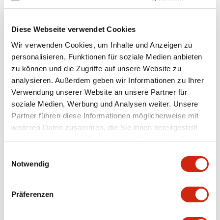
Diese Webseite verwendet Cookies
Wir verwenden Cookies, um Inhalte und Anzeigen zu
personalisieren, Funktionen für soziale Medien anbieten
zu können und die Zugriffe auf unsere Website zu
LW 25mm Flush Mount
LW 25mm Flush Mount
analysieren. Außerdem geben wir Informationen zu Ihrer
LW7S-3C7
LW7S-3C6M
Verwendung unserer Website an unsere Partner für
soziale Medien, Werbung und Analysen weiter. Unsere
WÄHLSCHALTER
WÄHLSCHALTER
Partner führen diese Informationen möglicherweise mit
weiteren Daten zusammen, die Sie ihnen bereitgestellt
haben oder die sie im Rahmen Ihrer Nutzung der Dienste
gesammelt haben.
Einwilligungsauswahl
Notwendig
Präferenzen