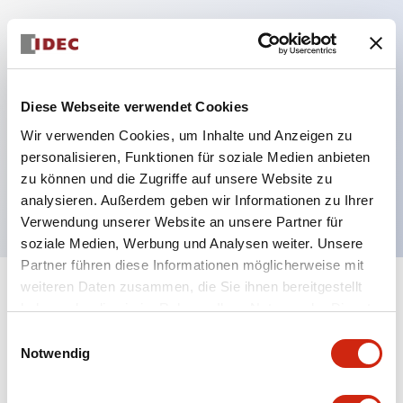
Hauptmerkmale
Diese Webseite verwendet Cookies
Mehrfachbefestigung möglich
Der schlüsselsichere Selektorschalter verwendet
Wir verwenden Cookies, um Inhalte und Anzeigen zu
personalisieren, Funktionen für soziale Medien anbieten
eine hochsichere Stiftzuhaltungsstruktur
zu können und die Zugriffe auf unsere Website zu
Schutzart IP65 (IEC60529)
analysieren. Außerdem geben wir Informationen zu Ihrer
Verwendung unserer Website an unsere Partner für
soziale Medien, Werbung und Analysen weiter. Unsere
Partner führen diese Informationen möglicherweise mit
weiteren Daten zusammen, die Sie ihnen bereitgestellt
+
Spezifikationen
Alle erweitern
haben oder die sie im Rahmen Ihrer Nutzung der Dienste
gesammelt haben.
Einwilligungsauswahl
Aesthetic Specifications
Notwendig
Environmental Specifications