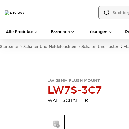
Alle Produkte
Alle Produkte
Branchen
Lösungen
R
Automatisierung
Bedienerschnittstellen
Startseite
Schalter Und Meldeleuchten
Schalter Und Taster
Fl
Industrie-Ethernet-Geräte
Speicherprogrammierbare Steuerung (SPS)
Entdecken Sie alles
Sensoren
Automatische Identifizierung
LW 25MM FLUSH MOUNT
Sensoren/Erfassung
Entdecken Sie alles
LW7S-3C7
Industriekomponenten
LED-Meldeleuchten
Leitungsschutzgeräte
WÄHLSCHALTER
Relais und Zeitrelais
Stromversorgungen
Verbindungsgeräte
Entdecken Sie alles
Mobilitätslösungen
Motorunterstützung