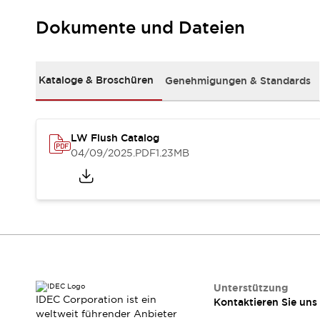
Kompakte Bestückung
Dokumente und Dateien
Rückverfolgbare Systeme
US-konforme Schalttafeln
Entdecken Sie alles
Robotik
Kataloge & Broschüren
Genehmigungen & Standards
Roboter-Sicherheitsschalter
Sicherheitssensoren für Roboter
Entdecken Sie alles
Werkzeugmaschinen
LW Flush Catalog
Intelligente Sicherheitsschalter
04/09/2025
.PDF
1.23MB
Intelligente Schaltnetzteile
Kompakte Ausrüstung
3-Positions-Zustimmungsschalter
Konstruktion intelligenter Werkzeugmaschinen
Entdecken Sie alles
Entdecken Sie alles
Lösungen
AGVs/AMRs
Ergonomie und Sicherheit
Unterstützung
IDEC Corporation ist ein
Kontaktieren Sie uns
IIoT
Lösungen ohne Frontplatten
weltweit führender Anbieter