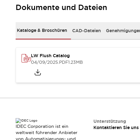
RFID-Authentifizierung
Dokumente und Dateien
Sicherheitslösungen
IDEC-Sicherheitskonzept
Kollaborative Sicherheit (Sicherheit 2.0)
Kataloge & Broschüren
CAD-Dateien
Genehmigungen
Sicherheitsrelevante Gesetze und Normen
Sicherheitsausrüstung-Kurs
Entdecken Sie alles
Entdecken Sie alles
LW Flush Catalog
Ressourcen
04/09/2025
.PDF
1.23MB
CAD Files
Standardgeprüfte Produkte
Literatur
Webinar
Presse
Videothek
Software-Updates
Konformitätsdokumente
Schwachstellenberichte
Auswahlwerkzeuge
Unterstützung
IDEC Corporation ist ein
Kontaktieren Sie uns
Was ist neu
weltweit führender Anbieter
Blog
von Automatisierungs- und