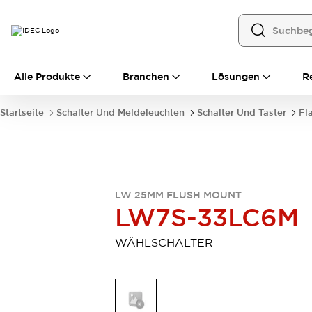
Alle Produkte
Alle Produkte
Branchen
Lösungen
R
Automatisierung
Bedienerschnittstellen
Startseite
Schalter Und Meldeleuchten
Schalter Und Taster
Fl
Industrie-Ethernet-Geräte
Speicherprogrammierbare Steuerung (SPS)
Entdecken Sie alles
Sensoren
Automatische Identifizierung
LW 25MM FLUSH MOUNT
Sensoren/Erfassung
Entdecken Sie alles
LW7S-33LC6M
Industriekomponenten
LED-Meldeleuchten
Leitungsschutzgeräte
WÄHLSCHALTER
Relais und Zeitrelais
Stromversorgungen
Verbindungsgeräte
Entdecken Sie alles
Mobilitätslösungen
Motorunterstützung