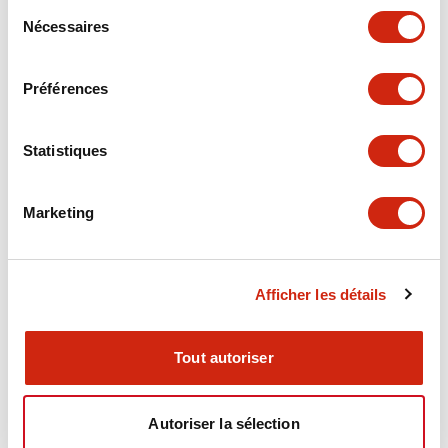
EB3P-LHW1-G
EB3P-LBL1W1C2-R
Sélection
Nécessaires
du
Lampe témoin 22mm à sécurité
Bouton poussoir illuminé 22mm à
consentement
intrinsèque
sécurité intrinsèque
Préférences
Statistiques
Marketing
Série EB3P
Série EB3P
Afficher les détails
EB3P-LBL1W1C2-G
EB3P-LBHA1W110-W
Bouton poussoir illuminé 22mm à
Tout autoriser
Bouton poussoir illuminé 22mm à
sécurité intrinsèque
sécurité intrinsèque
Autoriser la sélection