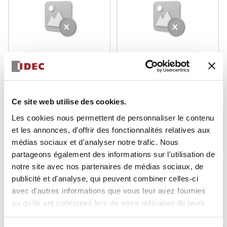
Série EB3P
Série EB3P
EB3P-LHW1-W
EB3P-LHW1-R
Lampe témoin 22mm à sécurité
Lampe témoin 22mm à sécurité
Ce site web utilise des cookies.
intrinsèque
intrinsèque
Les cookies nous permettent de personnaliser le contenu
et les annonces, d'offrir des fonctionnalités relatives aux
médias sociaux et d'analyser notre trafic. Nous
partageons également des informations sur l'utilisation de
notre site avec nos partenaires de médias sociaux, de
publicité et d'analyse, qui peuvent combiner celles-ci
avec d'autres informations que vous leur avez fournies
ou qu'ils ont collectées lors de votre utilisation de leurs
services.
Série EB3P
Série EB3P