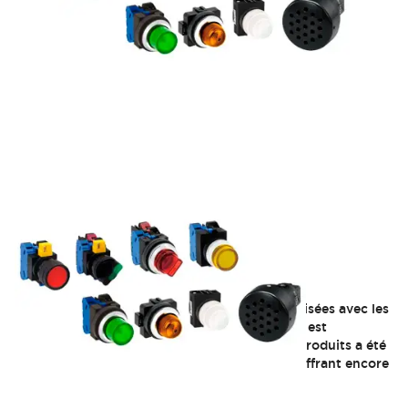
Série EB3P
Les barrières de lampe EB3L peuvent être utilisées avec les
barrières relais EB3C. (La barrière relais EB3C est
connectée à la partie contact) La gamme de produits a été
élargie pour inclure la nouvelle série LB ø16, offrant encore
plus de variations de taille.