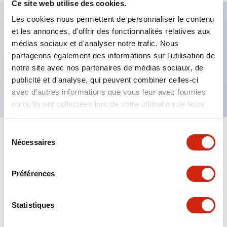
Ce site web utilise des cookies.
Les cookies nous permettent de personnaliser le contenu
et les annonces, d'offrir des fonctionnalités relatives aux
Caractéristiques clés
médias sociaux et d'analyser notre trafic. Nous
partageons également des informations sur l'utilisation de
Buzzers, découpe de panneau Ø30, son
notre site avec nos partenaires de médias sociaux, de
intermittent, 3 Hz
publicité et d'analyse, qui peuvent combiner celles-ci
avec d'autres informations que vous leur avez fournies
ou qu'ils ont collectées lors de votre utilisation de leurs
services.
Sélection
+
Spécifications
Nécessaires
Tout développer
du
consentement
Mechanical Specifications
Préférences
Statistiques
Documents et fichiers