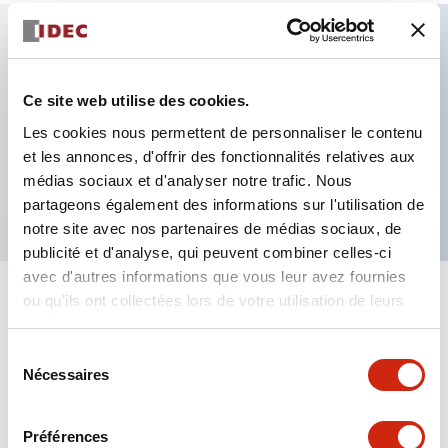
Caractéristiques clés
Ce site web utilise des cookies.
Bouton-poussoir illuminé, découpe de panneau
Les cookies nous permettent de personnaliser le contenu
φ22 mm, opérateur étendu, momentané, contact
et les annonces, d'offrir des fonctionnalités relatives aux
médias sociaux et d'analyser notre trafic. Nous
1NO-1NC, couleur verte
partageons également des informations sur l'utilisation de
notre site avec nos partenaires de médias sociaux, de
publicité et d'analyse, qui peuvent combiner celles-ci
avec d'autres informations que vous leur avez fournies
ou qu'ils ont collectées lors de votre utilisation de leurs
+
Spécifications
Tout développer
services.
Aesthetic Specifications
Sélection
Nécessaires
du
consentement
Mechanical Specifications
Préférences