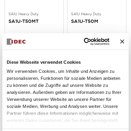
SA1U Heavy Duty
SA1U Heavy Duty
SA1U-T50MT
SA1U-T50M
Fotoelektrischer Sensor,
Fotoelektrischer Sensor,
Lichtschranke
Lichtschranke
Diese Webseite verwendet Cookies
Wir verwenden Cookies, um Inhalte und Anzeigen zu
personalisieren, Funktionen für soziale Medien anbieten
zu können und die Zugriffe auf unsere Website zu
analysieren. Außerdem geben wir Informationen zu Ihrer
Verwendung unserer Website an unsere Partner für
SA1U Heavy Duty
SA1U Heavy Duty
soziale Medien, Werbung und Analysen weiter. Unsere
SA1U-P07MWT
SA1U-P07MW
Partner führen diese Informationen möglicherweise mit
weiteren Daten zusammen, die Sie ihnen bereitgestellt
Fotoelektrischer Sensor,
Fotoelektrischer Sensor,
haben oder die sie im Rahmen Ihrer Nutzung der Dienste
retroreflektierend
retroreflektierend