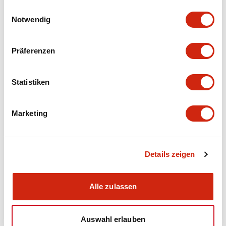
gesammelt haben.
Einwilligungsauswahl
Notwendig
Präferenzen
Statistiken
SA1U Heavy Duty
SA1U Heavy Duty
Marketing
SA1U-P07MT
SA1U-P07M
Fotoelektrischer Sensor,
Fotoelektrischer Sensor,
retroreflektierend
retroreflektierend
Details zeigen
Alle zulassen
Auswahl erlauben