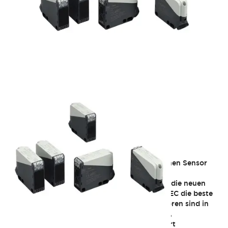
SA1U Heavy Duty
Wenn Kunden eine Anwendung haben, die einen Sensor
mit zuverlässiger Langstreckenerfassung in
anspruchsvollen Umgebungen erfordert, sind die neuen
robusten SA1U-Photoelektriksensoren von IDEC die beste
Wahl! Diese hochwertigen Photoelektriksensoren sind in
vier Erfassungsmodi erhältlich: Lichtschranke,
Hintergrundausblendung, diffus und polarisiert