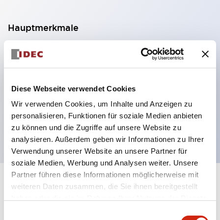
Hauptmerkmale
Diffuse Reflexion mit Zeitverzögerung
12 bis 24 VDC Stromversorgung
2 m Erfassungsabstand
Diese Webseite verwendet Cookies
Diffuse Reflexionstyp
Wir verwenden Cookies, um Inhalte und Anzeigen zu
NPN/PNP Ausgang
personalisieren, Funktionen für soziale Medien anbieten
Mit Zeitverzögerungsfunktionen
zu können und die Zugriffe auf unsere Website zu
analysieren. Außerdem geben wir Informationen zu Ihrer
Verwendung unserer Website an unsere Partner für
soziale Medien, Werbung und Analysen weiter. Unsere
Partner führen diese Informationen möglicherweise mit
+
Spezifikationen
weiteren Daten zusammen, die Sie ihnen bereitgestellt
Alle erweitern
haben oder die sie im Rahmen Ihrer Nutzung der Dienste
Electrical Specifications
gesammelt haben.
Einwilligungsauswahl