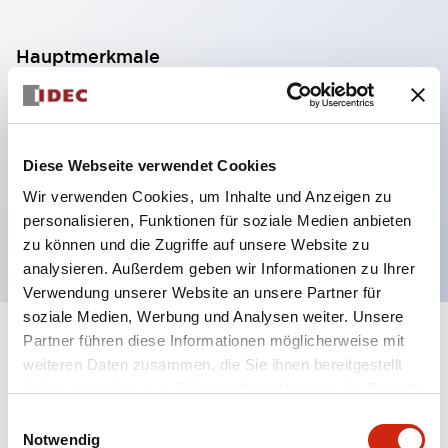
Hauptmerkmale
Polarisierte Retroreflexion mit Zeitverzögerung
24 bis 240 VAC, 12 bis 240 VDC Stromversorgung
Diese Webseite verwendet Cookies
2 m Erfassungsabstand
Relaiskontakt SPDT
Wir verwenden Cookies, um Inhalte und Anzeigen zu
personalisieren, Funktionen für soziale Medien anbieten
Mit Zeitverzögerungsfunktionen
zu können und die Zugriffe auf unsere Website zu
analysieren. Außerdem geben wir Informationen zu Ihrer
Verwendung unserer Website an unsere Partner für
soziale Medien, Werbung und Analysen weiter. Unsere
Partner führen diese Informationen möglicherweise mit
+
Spezifikationen
Alle erweitern
weiteren Daten zusammen, die Sie ihnen bereitgestellt
haben oder die sie im Rahmen Ihrer Nutzung der Dienste
Electrical Specifications
gesammelt haben.
Einwilligungsauswahl
Notwendig