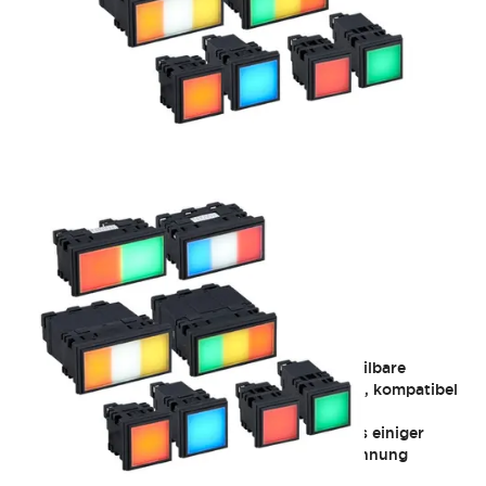
SLD -Serie
Eckige Anzeigelampe mit 4 Fenstergrößen, teilbare
Beleuchtungsart mit möglicher Farbänderung, kompatibel
mit einem breiten Spannungsbereich, IP40
2023/2/28_Teilweise Einstellung des Verkaufs einiger
Modelle: 3-geteilte Beleuchtung mit Nennspannung
AC400/440V Typ