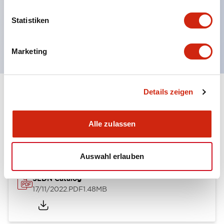
Leckstrom und induzierte Spannung wurden
Statistiken
durchgeführt. UL-, c-UL- und DEMKO-zertifiziert.
EN-Norm konform.
Marketing
Details zeigen
Dokumente und Dateien
Alle zulassen
Kataloge & Broschüren
Bedienungsanleitung
Auswahl erlauben
SLDN Catalog
17/11/2022
.PDF
1.48MB