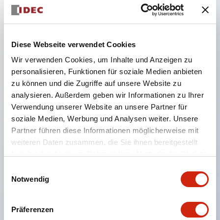
Hauptmerkmale
Diese Webseite verwendet Cookies
Bei der geteilten Beleuchtungsart wurde eine
Wir verwenden Cookies, um Inhalte und Anzeigen zu
Struktur realisiert, die eine Farbänderung ermöglicht.
personalisieren, Funktionen für soziale Medien anbieten
Durch die Verwendung einer SS-Klemmenstruktur
zu können und die Zugriffe auf unsere Website zu
wird die Verkabelungsarbeitszeit reduziert, zudem
analysieren. Außerdem geben wir Informationen zu Ihrer
Verwendung unserer Website an unsere Partner für
wurde eine einteilige Struktur von
soziale Medien, Werbung und Analysen weiter. Unsere
Klemmenabdeckung und Gehäuse sowie eine
Partner führen diese Informationen möglicherweise mit
Schraubenverlustsicherung realisiert. Die
weiteren Daten zusammen, die Sie ihnen bereitgestellt
Beschriftungsarbeit ist einfach, und es ist eine
haben oder die sie im Rahmen Ihrer Nutzung der Dienste
gesammelt haben.
Beschriftungsfolie verfügbar, die eine sofortige
Einwilligungsauswahl
Notwendig
Reaktion auf plötzliche Anzeigeänderungen
ermöglicht. Maßnahmen zur Vermeidung von
Präferenzen
Fehlzündungen (Dunkelzündungen) durch