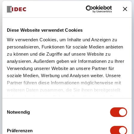
Hauptmerkmale
Diese Webseite verwendet Cookies
Bei der geteilten Beleuchtungsart wurde eine
Wir verwenden Cookies, um Inhalte und Anzeigen zu
Struktur realisiert, die eine Farbänderung ermöglicht.
personalisieren, Funktionen für soziale Medien anbieten
Durch die Verwendung einer SS-Klemmenstruktur
zu können und die Zugriffe auf unsere Website zu
analysieren. Außerdem geben wir Informationen zu Ihrer
wird die Verkabelungsarbeitszeit reduziert, zudem
Verwendung unserer Website an unsere Partner für
wurde eine einteilige Struktur von
soziale Medien, Werbung und Analysen weiter. Unsere
Klemmenabdeckung und Gehäuse sowie eine
Partner führen diese Informationen möglicherweise mit
Schraubenverlustsicherung realisiert. Die
weiteren Daten zusammen, die Sie ihnen bereitgestellt
haben oder die sie im Rahmen Ihrer Nutzung der Dienste
Beschriftungsarbeit ist einfach, und es ist eine
gesammelt haben.
Einwilligungsauswahl
Beschriftungsfolie verfügbar, die eine sofortige
Notwendig
Reaktion auf plötzliche Anzeigeänderungen
ermöglicht. Maßnahmen zur Vermeidung von
Präferenzen