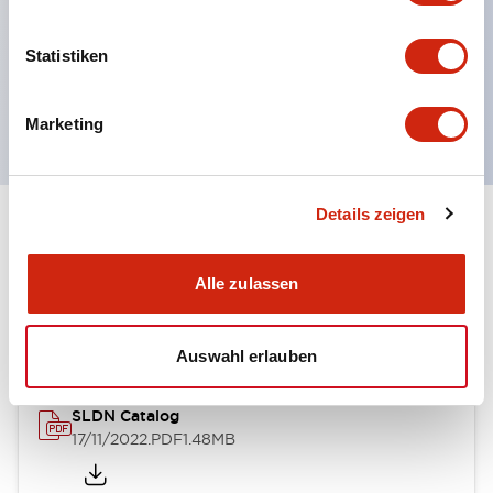
Fehlzündungen (Dunkelzündungen) durch
Leckstrom und induzierte Spannung wurden
Statistiken
durchgeführt. UL-, c-UL- und DEMKO-zertifiziert.
EN-Norm konform.
Marketing
Details zeigen
Dokumente und Dateien
Alle zulassen
Kataloge & Broschüren
Bedienungsanleitung
Auswahl erlauben
SLDN Catalog
17/11/2022
.PDF
1.48MB