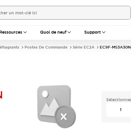
Ressources
Quoi de neuf
Support
déflagrants
Postes De Commande
Série EC2A
EC9F-M53A30N
N
Sélectionner