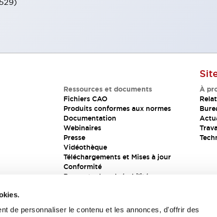
0529)
Sit
Ressources et documents
À pr
Fichiers CAO
Relat
Produits conformes aux normes
Bure
Documentation
Actua
Webinaires
Trava
Presse
Tech
Vidéothèque
Téléchargements et Mises à jour
Conformité
Rapports de vulnérabilité
Solution de sécurité
okies.
t de personnaliser le contenu et les annonces, d'offrir des