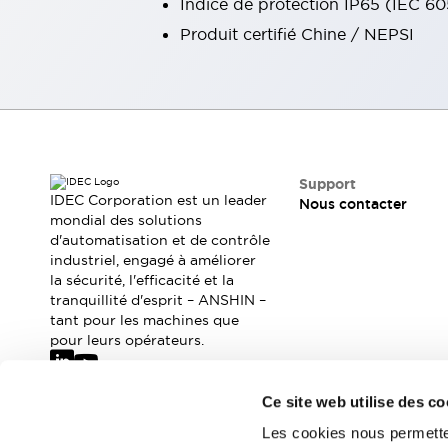
Indice de protection IP65 (IEC 6
Tout explorer
Produit certifié Chine / NEPSI
Robotique
Capteurs de sécurité pour robots
Interrupteurs de sécurité pour robots
Tout explorer
Semi-conducteurs
Équipements compacts
Lecteur de codes
Pour une traçabilité facile
Support
Remplacement facile des interrupteurs
IDEC Corporation est un leader
Nous contacter
Systèmes de traçabilité
mondial des solutions
Tableaux électriques conformes aux normes américaines
d'automatisation et de contrôle
Tout explorer
industriel, engagé à améliorer
la sécurité, l'efficacité et la
Tout explorer
tranquillité d'esprit – ANSHIN –
Solutions
tant pour les machines que
AGVs/AMRs
Ergonomie et Sécurité
pour leurs opérateurs.
IIoT
Solutions sans panneau
Authentication RFID
Ce site web utilise des co
Solutions de sécurité
Abonnez-vous à notre newsletter
Concept de sécurité IDEC
Les cookies nous permetten