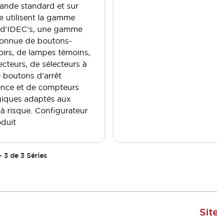
nde standard et sur
 utilisent la gamme
d'IDEC’s, une gamme
connue de boutons-
irs, de lampes témoins,
ecteurs, de sélecteurs à
e boutons d'arrêt
ence et de compteurs
giques adaptés aux
à risque. Configurateur
duit
~
3
de
3
Séries
Sit