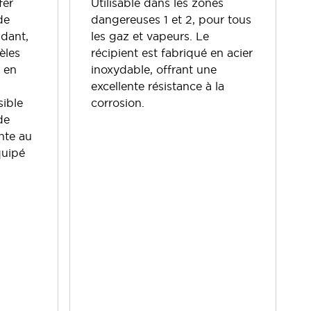
fer
Utilisable dans les zones
de
dangereuses 1 et 2, pour tous
ndant,
les gaz et vapeurs. Le
èles
récipient est fabriqué en acier
t en
inoxydable, offrant une
excellente résistance à la
sible
corrosion.
de
nte au
quipé