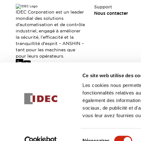
Où acheter
Support
Distributeurs en ligne
IDEC Corporation est un leader
Nous contacter
mondial des solutions
d'automatisation et de contrôle
industriel, engagé à améliorer
la sécurité, l'efficacité et la
tranquillité d'esprit – ANSHIN –
tant pour les machines que
pour leurs opérateurs.
Ce site web utilise des co
Abonnez-vous à notre newsletter
Les cookies nous permetten
fonctionnalités relatives 
Inscrivez-vou
également des informations
sociaux, de publicité et d
vous leur avez fournies ou 
© 2026 IDEC Corporation
Politique de confidentialité
Cond
Sélection
Nécessaires