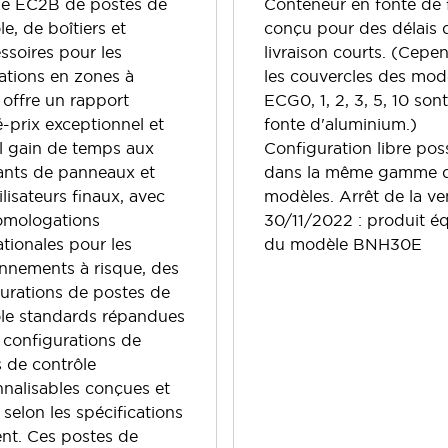
rie EC2B de postes de
Conteneur en fonte de 
le, de boîtiers et
conçu pour des délais 
ssoires pour les
livraison courts. (Cepe
ations en zones à
les couvercles des mod
 offre un rapport
ECG0, 1, 2, 3, 5, 10 son
é-prix exceptionnel et
fonte d'aluminium.)
l gain de temps aux
Configuration libre pos
ants de panneaux et
dans la même gamme 
ilisateurs finaux, avec
modèles. Arrêt de la ve
omologations
30/11/2022 : produit é
ationales pour les
du modèle BNH30E
nnements à risque, des
urations de postes de
ôle standards répandues
 configurations de
 de contrôle
nalisables conçues et
s selon les spécifications
ent. Ces postes de