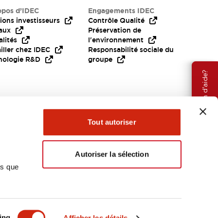
opos d’IDEC
Engagements IDEC
ions investisseurs
Contrôle Qualité
aux
Préservation de
lités
l'environnement
iller chez IDEC
Responsabilité sociale du
nologie R&D
groupe
Besoin d'aide?
Tout autoriser
Autoriser la sélection
ns que
EMEA
ing
Afficher les détails