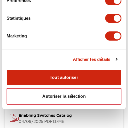
Préférences
Environmental Specifications
Statistiques
Mechanical Specifications
Marketing
Mounting and Installation Specifications
Afficher les détails
Documents et fichiers
Tout autoriser
Catalogues Et Brochures
Fiche Technique
Approbations 
Autoriser la sélection
Enabling Switches Catalog
04/09/2025
.PDF
1.17MB