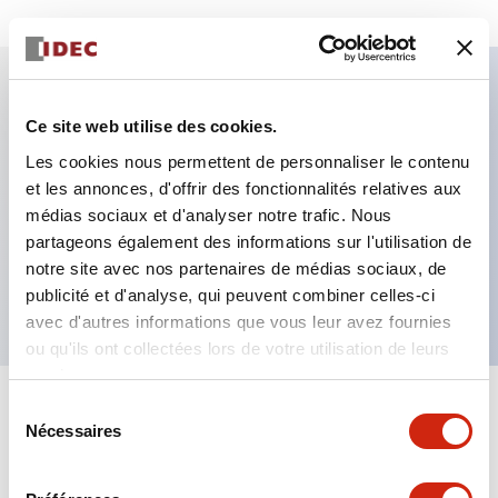
Caractéristiques clés
Ce site web utilise des cookies.
Les cookies nous permettent de personnaliser le contenu
Interrupteur 3 positions : 2 contacts, interrupteur
et les annonces, d'offrir des fonctionnalités relatives aux
de surveillance : 1 contact normalement fermé (1NC),
médias sociaux et d'analyser notre trafic. Nous
partageons également des informations sur l'utilisation de
capuchon en caoutchouc siliconé jaune, connecteur
notre site avec nos partenaires de médias sociaux, de
interne
publicité et d'analyse, qui peuvent combiner celles-ci
avec d'autres informations que vous leur avez fournies
ou qu'ils ont collectées lors de votre utilisation de leurs
services.
Sélection
+
Spécifications
Tout développer
Nécessaires
du
consentement
Aesthetic Specifications