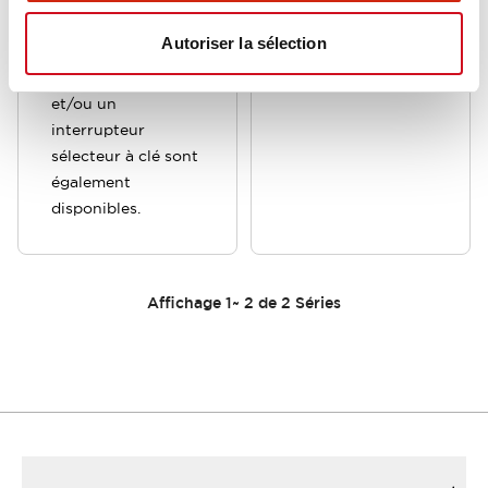
boutons-poussoirs
Autoriser la sélection
momentanés, un
arrêt d'urgence
et/ou un
interrupteur
sélecteur à clé sont
également
disponibles.
Affichage
1
~
2
de
2
Séries