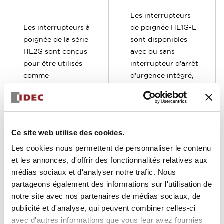
Les interrupteurs
Les interrupteurs à
de poignée HE1G-L
poignée de la série
sont disponibles
HE2G sont conçus
avec ou sans
pour être utilisés
interrupteur d'arrêt
comme
d'urgence intégré,
interrupteurs de
et ont été conçus
sécurité par les
pour être utilisés
seconds opérateurs
comme
dans les cellules
interrupteurs à
Ce site web utilise des cookies.
robotiques. La
homme mort par les
fonctionnalité Off-
seconds opérateurs
Les cookies nous permettent de personnaliser le contenu
On-Off offre un
dans les cellules
et les annonces, d'offrir des fonctionnalités relatives aux
niveau de sécurité
robotiques. La
médias sociaux et d'analyser notre trafic. Nous
élevé basé sur des
fonctionnalité Off-
partageons également des informations sur l'utilisation de
études
On-Off offre un
notre site avec nos partenaires de médias sociaux, de
comportementales
haut niveau de
publicité et d'analyse, qui peuvent combiner celles-ci
humaines qui
sécurité basé sur
avec d'autres informations que vous leur avez fournies