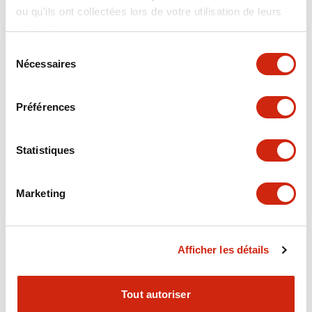
déterminent que le
des études
ou qu'ils ont collectées lors de votre utilisation de leurs
personnel peut
comportementales
services.
serrer OU lâcher en
humaines qui
Sélection
cas de situation de
déterminent que le
Nécessaires
du
panique. Le HE2G
personnel peut
consentement
est très compact et
serrer OU lâcher en
Préférences
offre une prise en
cas de situation de
main confortable. Il
panique. Comparé
nécessite
au HE1G standard,
Statistiques
également une
le HE1G-L nécessite
force de
une force
Marketing
fonctionnement
d'actionnement
très faible pour
plus légère pour la
garantir une
position On.
utilisation sans
Afficher les détails
souci. Des boutons
de commande
Tout autoriser
supplémentaires
tels que des