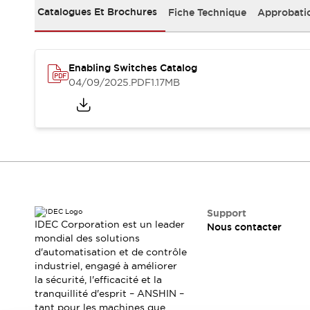
Sécurité Collaborative (Safety 2.0)
Catalogues Et Brochures
Fiche Technique
Approbati
Lois et normes relatives à la sécurité
Cours sur l'équipement de sécurité
Tout explorer
Tout explorer
Enabling Switches Catalog
04/09/2025
.PDF
1.17MB
Ressources
Fichiers CAO
Produits conformes aux normes
Documentation
Webinaires
Presse
Vidéothèque
Téléchargements et Mises à jour
Conformité
Rapports de vulnérabilité
Support
Outils de sélection
IDEC Corporation est un leader
Nous contacter
Quoi de neuf
mondial des solutions
Blog
d'automatisation et de contrôle
industriel, engagé à améliorer
Événements / Séminaires
la sécurité, l'efficacité et la
Support
tranquillité d'esprit – ANSHIN –
Nous contacter
tant pour les machines que