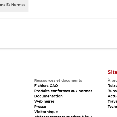
ons Et Normes
Sit
Ressources et documents
À pr
Fichiers CAO
Relat
Produits conformes aux normes
Bure
Documentation
Actua
Webinaires
Trava
Presse
Tech
Vidéothèque