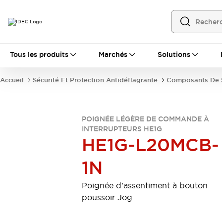
Tous les produits
Tous les produits
Marchés
Solutions
Automatisation
Automate Programmable Industriel (PLC)
Accueil
Sécurité Et Protection Antidéflagrante
Composants De S
Équipements Ethernet industriels
Interfaces Opérateur
Tout explorer
Composants industriels
POIGNÉE LÉGÈRE DE COMMANDE À
Alimentations électriques
INTERRUPTEURS HE1G
Dispositifs de connexion
HE1G-L20MCB-
Dispositifs de protection de circuit
Éclairage LED
Relais et Minuteurs
1N
Tout explorer
Détection
Poignée d'assentiment à bouton
Capteurs
Auto-identification
Tout explorer
poussoir Jog
Interrupteurs et voyants
Interrupteurs et boutons-poussoirs