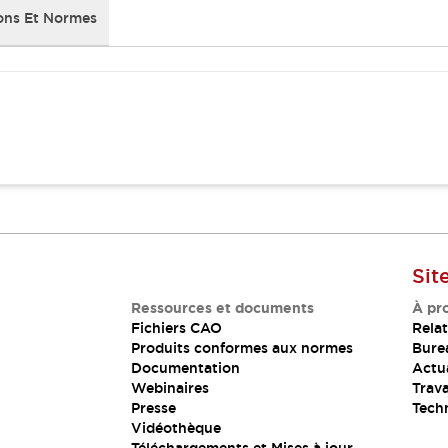
ons Et Normes
Sit
Ressources et documents
À pr
Fichiers CAO
Relat
Produits conformes aux normes
Bure
Documentation
Actua
Webinaires
Trava
Presse
Tech
Vidéothèque