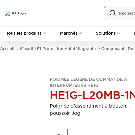
Tous les produits
Tous les produits
Marchés
Solutions
Automatisation
Automate Programmable Industriel (PLC)
Accueil
Sécurité Et Protection Antidéflagrante
Composants De S
Équipements Ethernet industriels
Interfaces Opérateur
Tout explorer
Composants industriels
Alimentations électriques
POIGNÉE LÉGÈRE DE COMMANDE À
Dispositifs de connexion
INTERRUPTEURS HE1G
Dispositifs de protection de circuit
HE1G-L20MB-1
Éclairage LED
Relais et Minuteurs
Tout explorer
Poignée d'assentiment à bouton
Détection
poussoir Jog
Capteurs
Auto-identification
Tout explorer
Interrupteurs et voyants
Interrupteurs et boutons-poussoirs