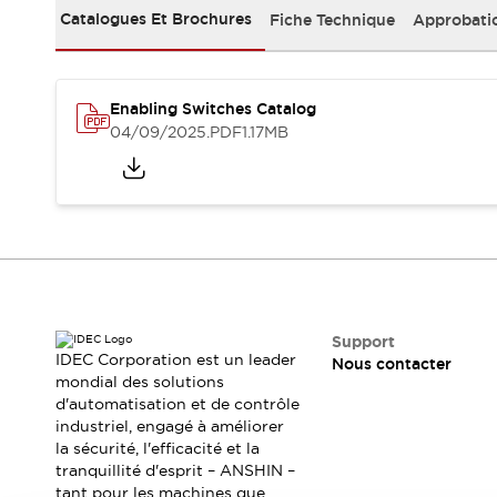
Sécurité Collaborative (Safety 2.0)
Catalogues Et Brochures
Fiche Technique
Approbati
Lois et normes relatives à la sécurité
Cours sur l'équipement de sécurité
Tout explorer
Tout explorer
Enabling Switches Catalog
04/09/2025
.PDF
1.17MB
Ressources
Fichiers CAO
Produits conformes aux normes
Documentation
Webinaires
Presse
Vidéothèque
Téléchargements et Mises à jour
Conformité
Rapports de vulnérabilité
Support
Outils de sélection
IDEC Corporation est un leader
Nous contacter
Quoi de neuf
mondial des solutions
Blog
d'automatisation et de contrôle
industriel, engagé à améliorer
Événements / Séminaires
la sécurité, l'efficacité et la
Support
tranquillité d'esprit – ANSHIN –
Nous contacter
tant pour les machines que