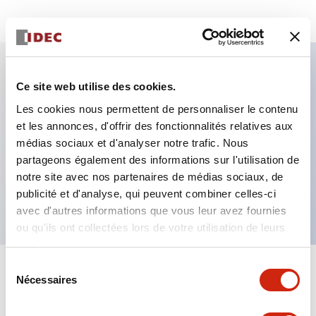
Ce site web utilise des cookies.
Caractéristiques clés
Les cookies nous permettent de personnaliser le contenu
et les annonces, d'offrir des fonctionnalités relatives aux
Interrupteur à 3 positions : 2 contacts,
médias sociaux et d'analyser notre trafic. Nous
Interrupteur de surveillance : 1NF, gaine en
partageons également des informations sur l'utilisation de
caoutchouc gris NBR/PVC Polyblend, connecteur
notre site avec nos partenaires de médias sociaux, de
interne
publicité et d'analyse, qui peuvent combiner celles-ci
avec d'autres informations que vous leur avez fournies
ou qu'ils ont collectées lors de votre utilisation de leurs
services.
Sélection
+
Spécifications
Tout développer
Nécessaires
du
consentement
Aesthetic Specifications