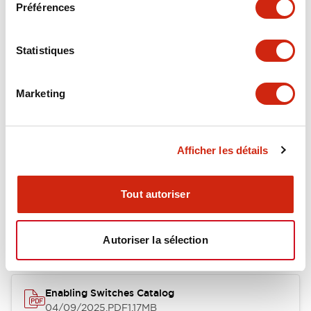
Préférences
Environmental Specifications
Statistiques
Mechanical Specifications
Marketing
Mounting and Installation Specifications
Afficher les détails
Documents et fichiers
Tout autoriser
Catalogues Et Brochures
Fiche Technique
Approbations 
Autoriser la sélection
Enabling Switches Catalog
04/09/2025
.PDF
1.17MB