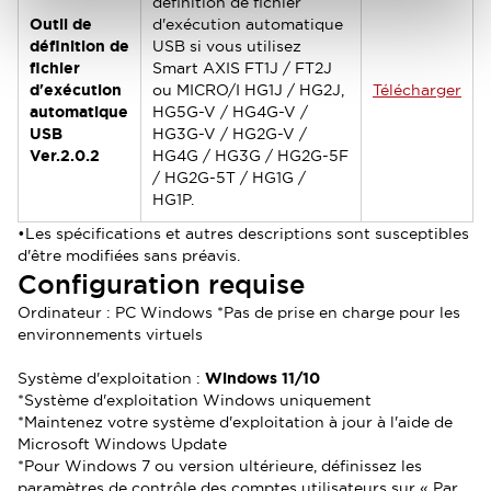
définition de fichier
Outil de
d'exécution automatique
définition de
USB si vous utilisez
fichier
Smart AXIS FT1J / FT2J
d'exécution
ou MICRO/I HG1J / HG2J,
Télécharger
automatique
HG5G-V / HG4G-V /
USB
HG3G-V / HG2G-V /
Ver.2.0.2
HG4G / HG3G / HG2G-5F
/ HG2G-5T / HG1G /
HG1P.
•Les spécifications et autres descriptions sont susceptibles
d'être modifiées sans préavis.
Configuration requise
Ordinateur : PC Windows *Pas de prise en charge pour les
environnements virtuels
Système d'exploitation
:
Windows 11/10
*
Système d'exploitation Windows uniquement
*
Maintenez votre système d'exploitation à jour à l'aide de
Microsoft Windows Update
*
Pour Windows 7 ou version ultérieure, définissez les
paramètres de contrôle des comptes utilisateurs sur « Par