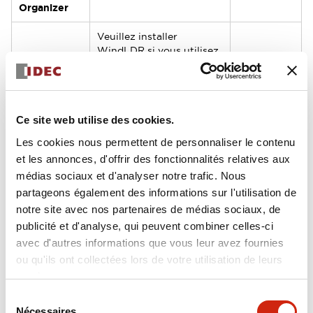
Organizer
Veuillez installer
WindLDR si vous utilisez
les contrôleurs
WindLDR
programmables
-
Ver.9.5.1
SmartAXIS FT1A Pro/Lite
ou
Ce site web utilise des cookies.
FC3A/FC4A/FC5A/FC6A.
Les cookies nous permettent de personnaliser le contenu
Veuillez installer
et les annonces, d'offrir des fonctionnalités relatives aux
WindO/I-NV4 si vous
médias sociaux et d'analyser notre trafic. Nous
utilisez les interfaces
WindO/I-
opérateur Smart AXIS
partageons également des informations sur l'utilisation de
NV4
FT1J / FT2J, WindO/I
-
notre site avec nos partenaires de médias sociaux, de
Ver.3.4.1
HG1J / HG2J,
publicité et d'analyse, qui peuvent combiner celles-ci
HG5G/4G/3G/2G-V,
avec d'autres informations que vous leur avez fournies
HG4G/3G, HG2G-5F/-5T,
ou qu'ils ont collectées lors de votre utilisation de leurs
HG1G/1P.
services.
WindO/I-
Veuillez installer
Sélection
NV3
WindO/I-NV3 si vous
-
Nécessaires