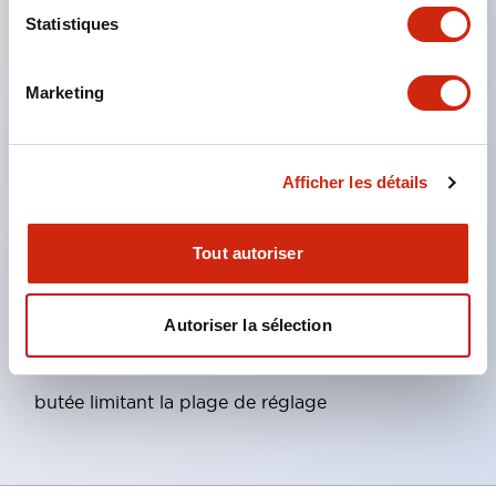
Même taille extérieure pour les 4 modes de
Statistiques
fonctionnement
Connexion des unités et fixation sur panneau en
Marketing
un seul clic
Caractères d'affichage lisibles de 3,2H×2Wmm
Large gamme d'unités de commutation
Afficher les détails
Sortie binaire, sortie décimale, sortie binaire codée
décimale (BCD)
Tout autoriser
Deux types de formes de bornes : pour soudure et
pour circuit imprimé
Autoriser la sélection
Couleurs du boîtier : noir et beige
Possibilité de fabrication avec mécanisme de
butée limitant la plage de réglage