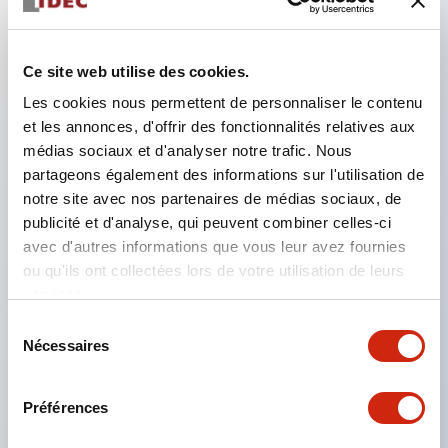
Caractéristiques clés
Ce site web utilise des cookies.
Les cookies nous permettent de personnaliser le contenu
Conception ultra-compact axée sur la réduction de
et les annonces, d'offrir des fonctionnalités relatives aux
l'espace Taille avant : 18H×6Wmm (type montage
médias sociaux et d'analyser notre trafic. Nous
partageons également des informations sur l'utilisation de
avant), 12H×6Wmm (type montage arrière)
notre site avec nos partenaires de médias sociaux, de
Utilisation d'un circuit imprimé en époxy verre pour
publicité et d'analyse, qui peuvent combiner celles-ci
une haute qualité, une grande fiabilité et une
avec d'autres informations que vous leur avez fournies
longue durée de vie
ou qu'ils ont collectées lors de votre utilisation de leurs
services.
Structure antipoussière améliorant la résistance à
Sélection
l'environnement et la fiabilité du contact,
Nécessaires
du
garantissant une haute fiabilité
consentement
Type montage arrière également disponible,
Préférences
pouvant être installé depuis l'arrière du panneau