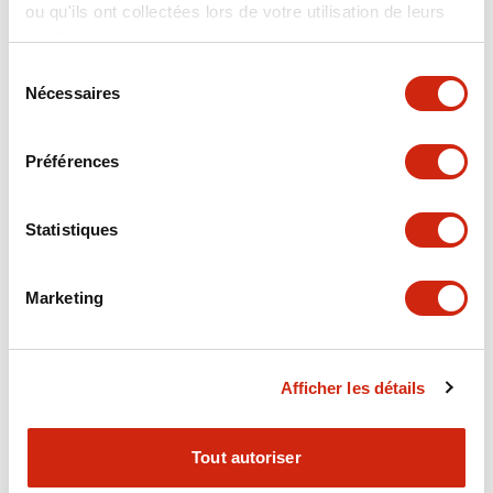
ou qu'ils ont collectées lors de votre utilisation de leurs
PC de taille ultra-
Trois modes de
services.
courte ! Conception
fonctionnement
ultra-compacte
disponibles :
Sélection
optimisée pour un
verrouillage par
Nécessaires
du
gain d'espace
ensemble, système
consentement
à deux boutons et
Préférences
molette à pouce.
Statistiques
Série DFR
Marketing
Afficher les détails
Tout autoriser