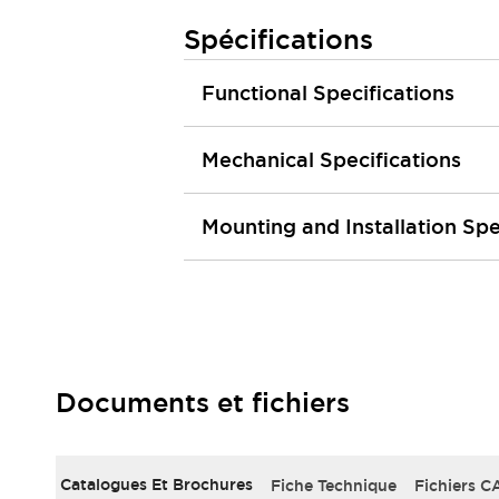
Tout explorer
Spécifications
Robotique
Capteurs de sécurité pour robots
Functional Specifications
Interrupteurs de sécurité pour robots
Tout explorer
Semi-conducteurs
Équipements compacts
Lecteur de codes
Mechanical Specifications
Pour une traçabilité facile
Remplacement facile des interrupteurs
Mounting and Installation Spe
Systèmes de traçabilité
Tableaux électriques conformes aux normes américaines
Tout explorer
Tout explorer
Solutions
AGVs/AMRs
Ergonomie et Sécurité
IIoT
Solutions sans panneau
Documents et fichiers
Authentication RFID
Solutions de sécurité
Concept de sécurité IDEC
Catalogues Et Brochures
Fiche Technique
Fichiers C