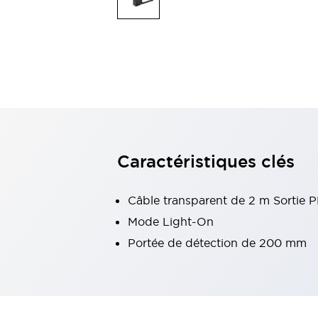
Voyants et buzzers
Tout explorer
Sécurité et protection antidéflagrante
Composants de sécurité
Dispositifs antidéflagrants
Tout explorer
Solutions de Mobilité
Assistance motorisée
Automatisation mobile
Tout explorer
Marchés
AGV/AMR
Caractéristiques clés
Mises à jour d’écrans intelligents
Mesures de sécurité simples pour les robots mobiles
Sécurité des lignes de production
Câble transparent de 2 m Sortie 
Sécurité intelligente pour les angles morts
Tout explorer
Mode Light-On
Machines-outils
Portée de détection de 200 mm
Alimentation à découpage intelligente
Équipements compacts
Interrupteurs de sécurité intelligents
Commandes d’assentiment à 3 positions
Conception de machines-outils intelligentes