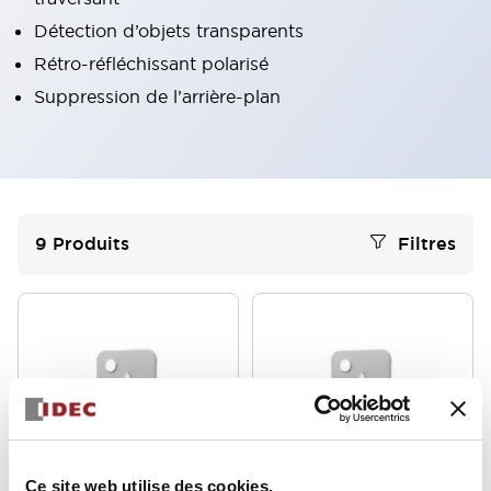
Détection d’objets transparents
Rétro-réfléchissant polarisé
Suppression de l’arrière-plan
9
Produits
Filtres
SA1E Miniature Laser and
SA1E Miniature Laser and
Ce site web utilise des cookies.