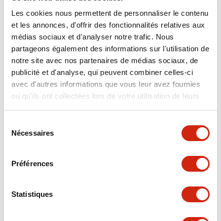
Transparent Detection
Transparent Detection
Les cookies nous permettent de personnaliser le contenu
SA1E-XP1-2M
SA1E-XN2C
et les annonces, d'offrir des fonctionnalités relatives aux
médias sociaux et d'analyser notre trafic. Nous
Capteur photo transparent
Capteur photo transparent
partageons également des informations sur l'utilisation de
notre site avec nos partenaires de médias sociaux, de
publicité et d'analyse, qui peuvent combiner celles-ci
avec d'autres informations que vous leur avez fournies
ou qu'ils ont collectées lors de votre utilisation de leurs
services.
Sélection
Nécessaires
du
consentement
SA1E Miniature Laser and
SA1E Miniature Laser and
Préférences
Transparent Detection
Transparent Detection
SA1E-XN2-5M
SA1E-XN2-2M
Statistiques
Capteur photo transparent
Capteur photo transparent