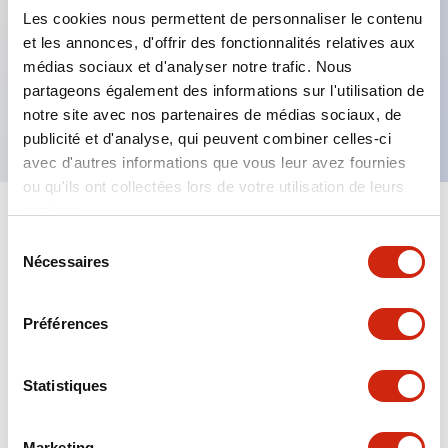
Les cookies nous permettent de personnaliser le contenu
et les annonces, d'offrir des fonctionnalités relatives aux
Caractéristiques clés
médias sociaux et d'analyser notre trafic. Nous
partageons également des informations sur l'utilisation de
Délai à l’enclenchement 200-240VAC 0,2s-1s
notre site avec nos partenaires de médias sociaux, de
publicité et d'analyse, qui peuvent combiner celles-ci
avec d'autres informations que vous leur avez fournies
ou qu'ils ont collectées lors de votre utilisation de leurs
services.
+
Spécifications
Tout développer
Sélection
Nécessaires
du
Electrical Specifications
consentement
Préférences
Mechanical Specifications
Statistiques
Marketing