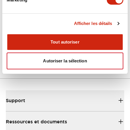
Documents et fichiers
Catalogues Et Brochures
Fiche Technique
Approbations 
Afficher les détails
Tout autoriser
GT5Y/GT5P Miniature Timers Catalog
24/09/2025
.PDF
357.10KB
Autoriser la sélection
Support
Ressources et documents