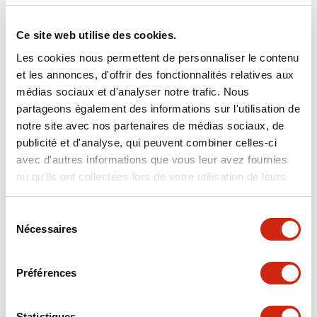
Ce site web utilise des cookies.
Les cookies nous permettent de personnaliser le contenu
et les annonces, d'offrir des fonctionnalités relatives aux
Minuterie miniature GT5P
Minuterie miniature GT5P
médias sociaux et d'analyser notre trafic. Nous
GT5P-N6MA200
GT5P-N6MA100
partageons également des informations sur l'utilisation de
notre site avec nos partenaires de médias sociaux, de
Temporisateur
Temporisateur
publicité et d'analyse, qui peuvent combiner celles-ci
avec d'autres informations que vous leur avez fournies
ou qu'ils ont collectées lors de votre utilisation de leurs
services.
Sélection
Nécessaires
du
consentement
Préférences
Minuterie miniature GT5P
Minuterie miniature GT5P
Statistiques