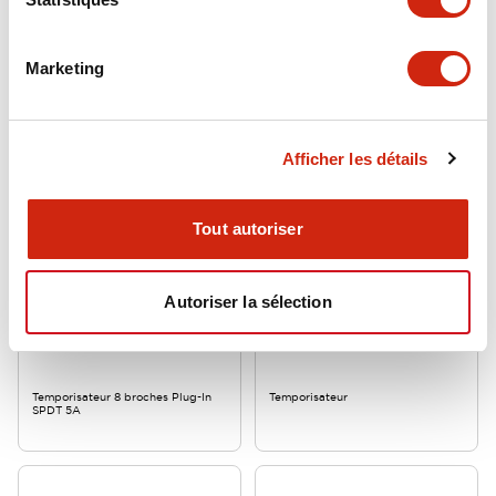
GT5P-N60SD12
GT5P-N60SAD24
Temporisateur
Temporisateur 8 broches Plug-In
Marketing
SPDT 5A
Afficher les détails
Tout autoriser
Autoriser la sélection
Minuterie miniature GT5P
Minuterie miniature GT5P
GT5P-N60SA200
GT5P-N60SA100
Temporisateur 8 broches Plug-In
Temporisateur
SPDT 5A