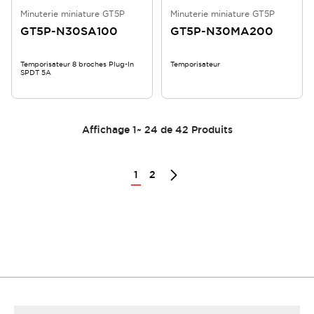
Minuterie miniature GT5P
Minuterie miniature GT5P
GT5P-N30SA100
GT5P-N30MA200
Temporisateur 8 broches Plug-In
Temporisateur
SPDT 5A
Affichage
1
~
24
de
42
Produits
1
2