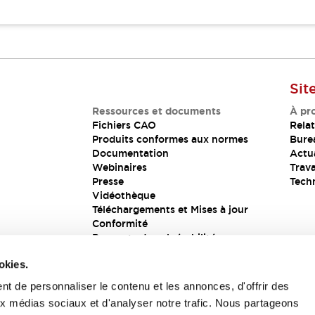
Sit
Ressources et documents
À pr
Fichiers CAO
Relat
Produits conformes aux normes
Bure
Documentation
Actua
Webinaires
Trava
Presse
Tech
Vidéothèque
Téléchargements et Mises à jour
Conformité
Rapports de vulnérabilité
Solution de sécurité
okies.
t de personnaliser le contenu et les annonces, d'offrir des
aux médias sociaux et d'analyser notre trafic. Nous partageons
s