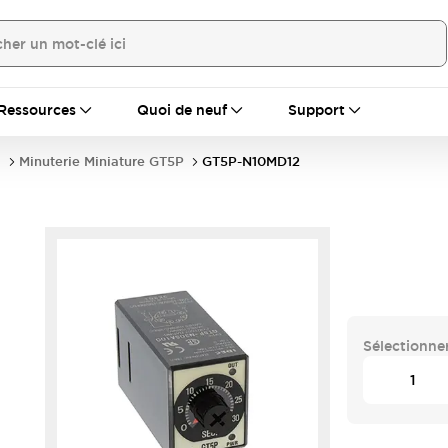
Ressources
Quoi de neuf
Support
s
Minuterie Miniature GT5P
GT5P-N10MD12
Sélectionner