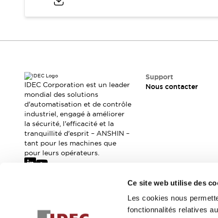
Sécurité Collaborative (Safety 2.0)
Lois et normes relatives à la sécurité
Cours sur l'équipement de sécurité
Tout explorer
Tout explorer
Ressources
Fichiers CAO
Support
Produits conformes aux normes
IDEC Corporation est un leader
Nous contacter
Documentation
mondial des solutions
Webinaires
d'automatisation et de contrôle
Presse
Vidéothèque
industriel, engagé à améliorer
Téléchargements et Mises à jour
la sécurité, l'efficacité et la
Conformité
tranquillité d'esprit – ANSHIN –
Rapports de vulnérabilité
tant pour les machines que
Outils de sélection
pour leurs opérateurs.
Quoi de neuf
Blog
Ce site web utilise des co
Événements / Séminaires
Abonnez-vous à notre newsletter
Les cookies nous permetten
Support
fonctionnalités relatives 
Nous contacter
Inscrivez-vou