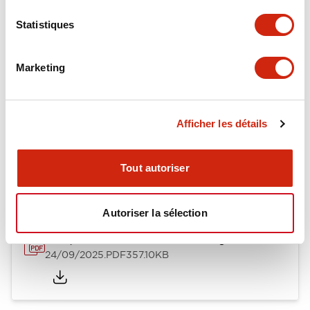
+
Spécifications
Tout développer
Statistiques
Mechanical Specifications
Marketing
Afficher les détails
Documents et fichiers
Tout autoriser
Catalogues Et Brochures
Fiche Technique
Approbations 
Autoriser la sélection
GT5Y/GT5P Miniature Timers Catalog
24/09/2025
.PDF
357.10KB