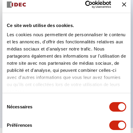
Caractéristiques clés
Contacts SPDT 5A
Ce site web utilise des cookies.
Base octale 8 broches
Les cookies nous permettent de personnaliser le contenu
et les annonces, d'offrir des fonctionnalités relatives aux
9 plages de temps
médias sociaux et d'analyser notre trafic. Nous
Erreur de répétition ±0,2 % maximum
partageons également des informations sur l'utilisation de
Réglages de contrôle à la main ou avec un
notre site avec nos partenaires de médias sociaux, de
tournevis
publicité et d'analyse, qui peuvent combiner celles-ci
avec d'autres informations que vous leur avez fournies
Voyants LED pour mise sous tension et
ou qu'ils ont collectées lors de votre utilisation de leurs
temporisation
services.
Utilise les mêmes socles et clips de maintien que
Sélection
les relais 8 broches RR2P d’IDEC
Nécessaires
du
consentement
Préférences