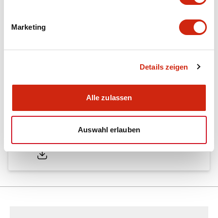
Marketing
Dokumente und Dateien
Details zeigen
Kataloge & Broschüren
Bedienungsanleitung
Genehmigun
Alle zulassen
SA1E Catalog
Auswahl erlauben
05/09/2025
.PDF
2.45MB