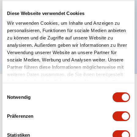
Diese Webseite verwendet Cookies
Hauptmerkmale
Wir verwenden Cookies, um Inhalte und Anzeigen zu
personalisieren, Funktionen für soziale Medien anbieten
Kleiner Strahl, reflexiv, 1m Kabel, PNP-Ausgang
zu können und die Zugriffe auf unsere Website zu
Licht-an-Modus
analysieren. Außerdem geben wir Informationen zu Ihrer
200 mm Erfassungsbereich
Verwendung unserer Website an unsere Partner für
soziale Medien, Werbung und Analysen weiter. Unsere
Partner führen diese Informationen möglicherweise mit
weiteren Daten zusammen, die Sie ihnen bereitgestellt
haben oder die sie im Rahmen Ihrer Nutzung der Dienste
+
Spezifikationen
gesammelt haben.
Alle erweitern
Einwilligungsauswahl
Notwendig
Functional Specifications
Präferenzen
Mechanical Specifications
Mounting and Installation Specifications
Statistiken