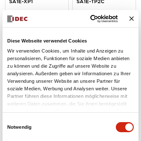
SA1E-XP1
SA1E-TP2C
Transparenter Foto-Sensor
Lichtschranke
Diese Webseite verwendet Cookies
Wir verwenden Cookies, um Inhalte und Anzeigen zu
personalisieren, Funktionen für soziale Medien anbieten
zu können und die Zugriffe auf unsere Website zu
analysieren. Außerdem geben wir Informationen zu Ihrer
Verwendung unserer Website an unsere Partner für
soziale Medien, Werbung und Analysen weiter. Unsere
SA1E Miniatur
SA1E Miniatur
Partner führen diese Informationen möglicherweise mit
SA1E-TP2-5M
SA1E-TP2-2M
weiteren Daten zusammen, die Sie ihnen bereitgestellt
haben oder die sie im Rahmen Ihrer Nutzung der Dienste
Lichtschranke 5m
Lichtschranke 2m
gesammelt haben.
Einwilligungsauswahl
Notwendig