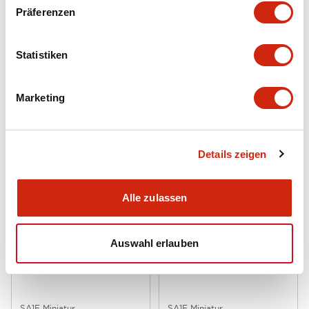
Präferenzen
Statistiken
Marketing
SA1E Miniatur
SA1E Miniatur
SA1E-TP2
SA1E-TP1C
Lichtschranke
Lichtschranke
Details zeigen
Alle zulassen
Auswahl erlauben
SA1E Miniatur
SA1E Miniatur