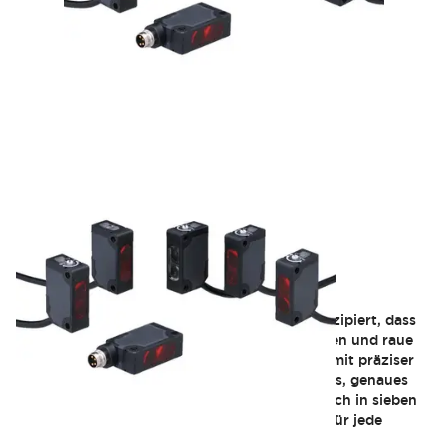
SA1E Miniatur
Die SA1E-Photoelektrik-Sensoren sind so konzipiert, dass
sie über die Zeit hinweg konstant funktionieren und raue
Industrieumgebungen tolerieren. Sie werden mit präziser
Robotertechnik montiert, um ein zuverlässiges, genaues
und langlebiges Produkt zu erzeugen. Erhältlich in sieben
verschiedenen optischen Funktionen gibt es für jede
Anwendung einen SA1E-Sensor.