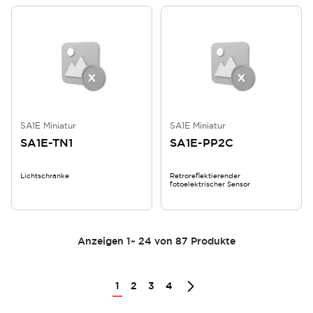
SA1E Miniatur
SA1E Miniatur
SA1E-TN1
SA1E-PP2C
Lichtschranke
Retroreflektierender
fotoelektrischer Sensor
Anzeigen
1
~
24
von
87
Produkte
1
2
3
4