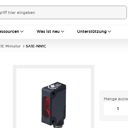
essourcen
Was ist neu
Unterstützung
1E Miniatur
SA1E-NN1C
Menge ausw