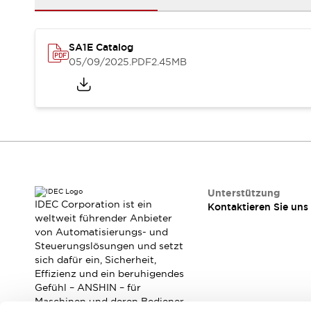
RFID-Authentifizierung
Sicherheitslösungen
IDEC-Sicherheitskonzept
SA1E Catalog
Kollaborative Sicherheit (Sicherheit 2.0)
05/09/2025
.PDF
2.45MB
Sicherheitsrelevante Gesetze und Normen
Sicherheitsausrüstung-Kurs
Entdecken Sie alles
Entdecken Sie alles
Ressourcen
CAD Files
Standardgeprüfte Produkte
Literatur
Webinar
Presse
Unterstützung
Videothek
IDEC Corporation ist ein
Kontaktieren Sie uns
Software-Updates
weltweit führender Anbieter
von Automatisierungs- und
Konformitätsdokumente
Steuerungslösungen und setzt
Schwachstellenberichte
sich dafür ein, Sicherheit,
Auswahlwerkzeuge
Effizienz und ein beruhigendes
Was ist neu
Gefühl – ANSHIN – für
Blog
Maschinen und deren Bediener