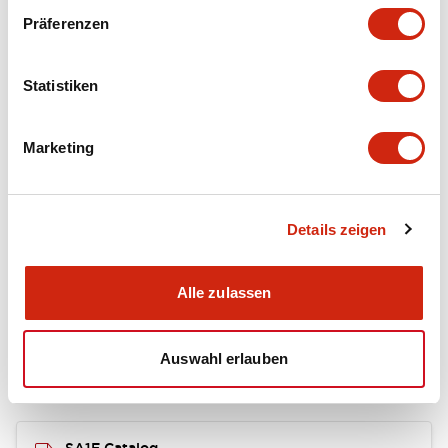
+
Spezifikationen
Präferenzen
Alle erweitern
Functional Specifications
Statistiken
Mechanical Specifications
Marketing
Mounting and Installation Specifications
Details zeigen
Dokumente und Dateien
Alle zulassen
Auswahl erlauben
Kataloge & Broschüren
Bedienungsanleitung