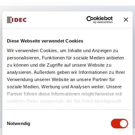
Hauptmerkmale
Diese Webseite verwendet Cookies
Genaue und zuverlässige Erkennung
Wir verwenden Cookies, um Inhalte und Anzeigen zu
Schnelle Reaktionszeit
personalisieren, Funktionen für soziale Medien anbieten
Kompaktes Gehäusedesign
zu können und die Zugriffe auf unsere Website zu
Sieben optische Funktionen:
analysieren. Außerdem geben wir Informationen zu Ihrer
Hintergrundunterdrückung, Durchlicht,
Verwendung unserer Website an unsere Partner für
soziale Medien, Werbung und Analysen weiter. Unsere
polarisiertes Reflexionslicht, diffus reflektierend,
Partner führen diese Informationen möglicherweise mit
kleinstrahl-reflektierend, konvergierend
weiteren Daten zusammen, die Sie ihnen bereitgestellt
reflektierend und transparent
haben oder die sie im Rahmen Ihrer Nutzung der Dienste
gesammelt haben.
Einwilligungsauswahl
Notwendig