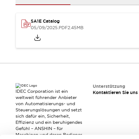
RFID-Authentifizierung
Sicherheitslösungen
IDEC-Sicherheitskonzept
SA1E Catalog
Kollaborative Sicherheit (Sicherheit 2.0)
05/09/2025
.PDF
2.45MB
Sicherheitsrelevante Gesetze und Normen
Sicherheitsausrüstung-Kurs
Entdecken Sie alles
Entdecken Sie alles
Ressourcen
CAD Files
Standardgeprüfte Produkte
Literatur
Webinar
Presse
Unterstützung
Videothek
IDEC Corporation ist ein
Kontaktieren Sie uns
Software-Updates
weltweit führender Anbieter
von Automatisierungs- und
Konformitätsdokumente
Steuerungslösungen und setzt
Schwachstellenberichte
sich dafür ein, Sicherheit,
Auswahlwerkzeuge
Effizienz und ein beruhigendes
Was ist neu
Gefühl – ANSHIN – für
Blog
Maschinen und deren Bediener