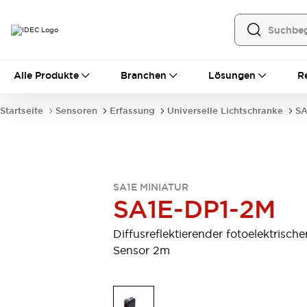
Alle Produkte
Alle Produkte
Branchen
Lösungen
R
Automatisierung
Bedienerschnittstellen
Startseite
Sensoren
Erfassung
Universelle Lichtschranke
SA
Industrie-Ethernet-Geräte
Speicherprogrammierbare Steuerung (SPS)
Entdecken Sie alles
Sensoren
Automatische Identifizierung
SA1E MINIATUR
Sensoren/Erfassung
Entdecken Sie alles
SA1E-DP1-2M
Industriekomponenten
LED-Meldeleuchten
Leitungsschutzgeräte
Diffusreflektierender fotoelektrische
Relais und Zeitrelais
Stromversorgungen
Sensor 2m
Verbindungsgeräte
Entdecken Sie alles
Mobilitätslösungen
Motorunterstützung