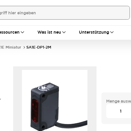
essourcen
Was ist neu
Unterstützung
1E Miniatur
SA1E-DP1-2M
r
Menge ausw