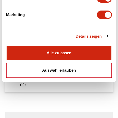
Marketing
Dokumente und Dateien
Details zeigen
Kataloge & Broschüren
Bedienungsanleitung
Genehmigun
Alle zulassen
SA1E Catalog
Auswahl erlauben
05/09/2025
.PDF
2.45MB