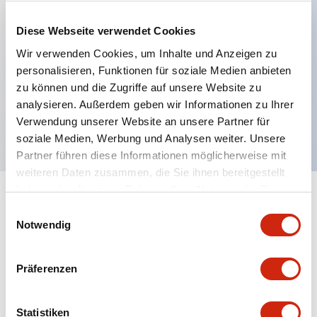
Diese Webseite verwendet Cookies
Hauptmerkmale
Wir verwenden Cookies, um Inhalte und Anzeigen zu
personalisieren, Funktionen für soziale Medien anbieten
Diffuse reflektierender M8 NPN-Ausgang
zu können und die Zugriffe auf unsere Website zu
Dunkel-An-Modus
analysieren. Außerdem geben wir Informationen zu Ihrer
200 mm Erfassungsbereich
Verwendung unserer Website an unsere Partner für
soziale Medien, Werbung und Analysen weiter. Unsere
Partner führen diese Informationen möglicherweise mit
weiteren Daten zusammen, die Sie ihnen bereitgestellt
haben oder die sie im Rahmen Ihrer Nutzung der Dienste
+
Spezifikationen
gesammelt haben.
Alle erweitern
Einwilligungsauswahl
Notwendig
Functional Specifications
Präferenzen
Mechanical Specifications
Mounting and Installation Specifications
Statistiken