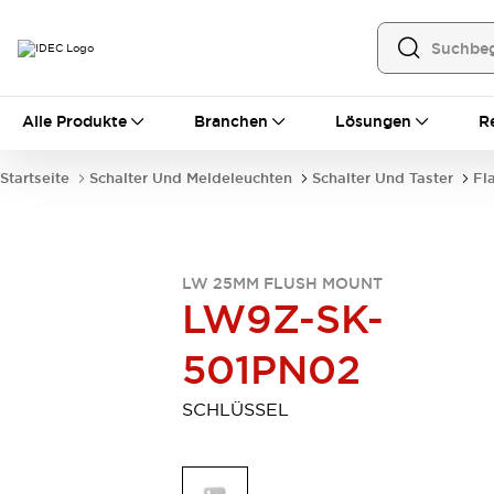
Alle Produkte
Alle Produkte
Branchen
Lösungen
R
Automatisierung
Bedienerschnittstellen
Startseite
Schalter Und Meldeleuchten
Schalter Und Taster
Fl
Industrie-Ethernet-Geräte
Speicherprogrammierbare Steuerung (SPS)
Entdecken Sie alles
Sensoren
LW 25MM FLUSH MOUNT
Automatische Identifizierung
LW9Z-SK-
Sensoren/Erfassung
Entdecken Sie alles
Industriekomponenten
501PN02
LED-Meldeleuchten
Leitungsschutzgeräte
Relais und Zeitrelais
Stromversorgungen
SCHLÜSSEL
Verbindungsgeräte
Entdecken Sie alles
Mobilitätslösungen
Motorunterstützung