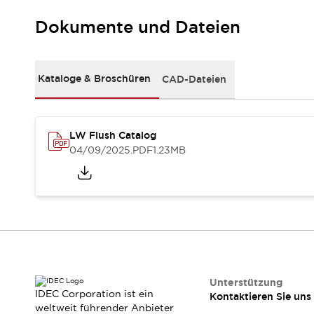
Kompakte Bestückung
Dokumente und Dateien
Rückverfolgbare Systeme
US-konforme Schalttafeln
Entdecken Sie alles
Robotik
Kataloge & Broschüren
CAD-Dateien
Roboter-Sicherheitsschalter
Sicherheitssensoren für Roboter
Entdecken Sie alles
Werkzeugmaschinen
LW Flush Catalog
Intelligente Sicherheitsschalter
04/09/2025
.PDF
1.23MB
Intelligente Schaltnetzteile
Kompakte Ausrüstung
3-Positions-Zustimmungsschalter
Konstruktion intelligenter Werkzeugmaschinen
Entdecken Sie alles
Entdecken Sie alles
Lösungen
AGVs/AMRs
Ergonomie und Sicherheit
Unterstützung
IDEC Corporation ist ein
Kontaktieren Sie uns
IIoT
Lösungen ohne Frontplatten
weltweit führender Anbieter