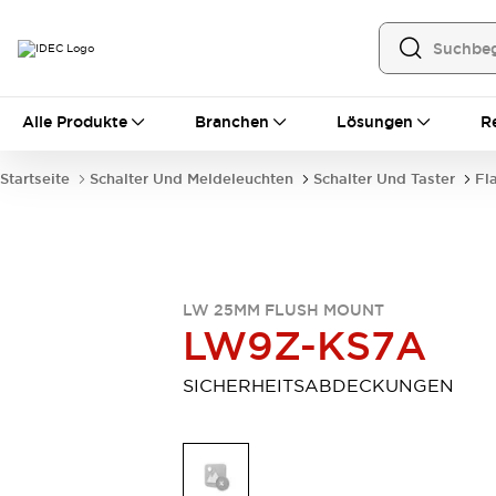
Alle Produkte
Alle Produkte
Branchen
Lösungen
R
Automatisierung
Bedienerschnittstellen
Startseite
Schalter Und Meldeleuchten
Schalter Und Taster
Fl
Industrie-Ethernet-Geräte
Speicherprogrammierbare Steuerung (SPS)
Entdecken Sie alles
Sensoren
Automatische Identifizierung
LW 25MM FLUSH MOUNT
Sensoren/Erfassung
Entdecken Sie alles
LW9Z-KS7A
Industriekomponenten
LED-Meldeleuchten
Leitungsschutzgeräte
SICHERHEITSABDECKUNGEN
Relais und Zeitrelais
Stromversorgungen
Verbindungsgeräte
Entdecken Sie alles
Mobilitätslösungen
Motorunterstützung