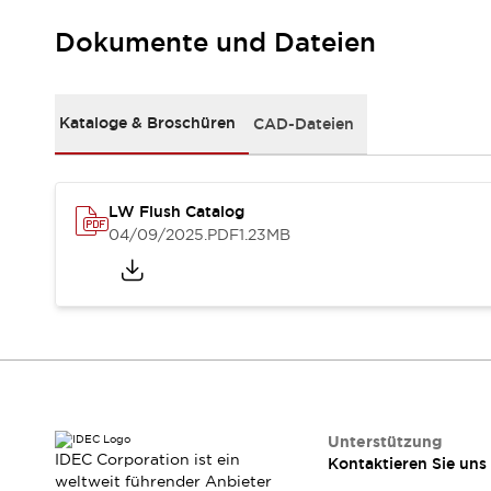
Kompakte Bestückung
Dokumente und Dateien
Rückverfolgbare Systeme
US-konforme Schalttafeln
Entdecken Sie alles
Robotik
Kataloge & Broschüren
CAD-Dateien
Roboter-Sicherheitsschalter
Sicherheitssensoren für Roboter
Entdecken Sie alles
Werkzeugmaschinen
LW Flush Catalog
Intelligente Sicherheitsschalter
04/09/2025
.PDF
1.23MB
Intelligente Schaltnetzteile
Kompakte Ausrüstung
3-Positions-Zustimmungsschalter
Konstruktion intelligenter Werkzeugmaschinen
Entdecken Sie alles
Entdecken Sie alles
Lösungen
AGVs/AMRs
Ergonomie und Sicherheit
Unterstützung
IDEC Corporation ist ein
Kontaktieren Sie uns
IIoT
Lösungen ohne Frontplatten
weltweit führender Anbieter