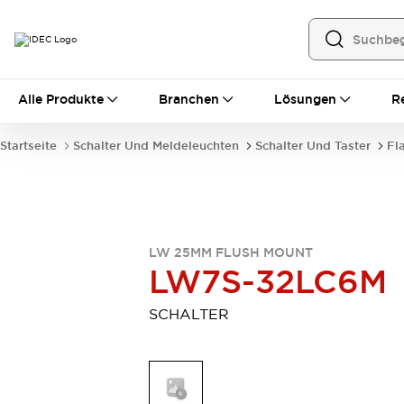
Alle Produkte
Alle Produkte
Branchen
Lösungen
R
Automatisierung
Bedienerschnittstellen
Startseite
Schalter Und Meldeleuchten
Schalter Und Taster
Fl
Industrie-Ethernet-Geräte
Speicherprogrammierbare Steuerung (SPS)
Entdecken Sie alles
Sensoren
Automatische Identifizierung
LW 25MM FLUSH MOUNT
Sensoren/Erfassung
Entdecken Sie alles
LW7S-32LC6M
Industriekomponenten
LED-Meldeleuchten
Leitungsschutzgeräte
SCHALTER
Relais und Zeitrelais
Stromversorgungen
Verbindungsgeräte
Entdecken Sie alles
Mobilitätslösungen
Motorunterstützung