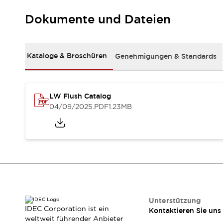
Kompakte Bestückung
Dokumente und Dateien
Rückverfolgbare Systeme
US-konforme Schalttafeln
Entdecken Sie alles
Robotik
Kataloge & Broschüren
Genehmigungen & Standards
Roboter-Sicherheitsschalter
Sicherheitssensoren für Roboter
Entdecken Sie alles
Werkzeugmaschinen
LW Flush Catalog
Intelligente Sicherheitsschalter
04/09/2025
.PDF
1.23MB
Intelligente Schaltnetzteile
Kompakte Ausrüstung
3-Positions-Zustimmungsschalter
Konstruktion intelligenter Werkzeugmaschinen
Entdecken Sie alles
Entdecken Sie alles
Lösungen
AGVs/AMRs
Ergonomie und Sicherheit
Unterstützung
IDEC Corporation ist ein
Kontaktieren Sie uns
IIoT
Lösungen ohne Frontplatten
weltweit führender Anbieter