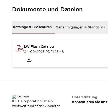
Kompakte Bestückung
Dokumente und Dateien
Rückverfolgbare Systeme
US-konforme Schalttafeln
Entdecken Sie alles
Robotik
Kataloge & Broschüren
Genehmigungen & Standards
Roboter-Sicherheitsschalter
Sicherheitssensoren für Roboter
Entdecken Sie alles
Werkzeugmaschinen
LW Flush Catalog
Intelligente Sicherheitsschalter
04/09/2025
.PDF
1.23MB
Intelligente Schaltnetzteile
Kompakte Ausrüstung
3-Positions-Zustimmungsschalter
Konstruktion intelligenter Werkzeugmaschinen
Entdecken Sie alles
Entdecken Sie alles
Lösungen
AGVs/AMRs
Ergonomie und Sicherheit
Unterstützung
IDEC Corporation ist ein
Kontaktieren Sie uns
IIoT
Lösungen ohne Frontplatten
weltweit führender Anbieter