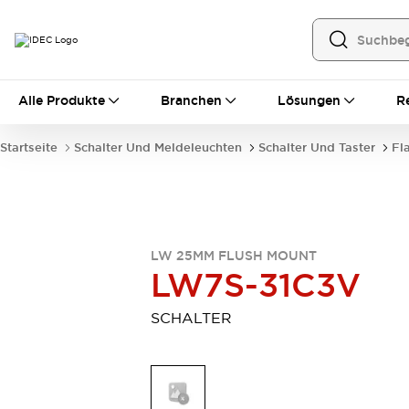
Alle Produkte
Alle Produkte
Branchen
Lösungen
R
Automatisierung
Bedienerschnittstellen
Startseite
Schalter Und Meldeleuchten
Schalter Und Taster
Fl
Industrie-Ethernet-Geräte
Speicherprogrammierbare Steuerung (SPS)
Entdecken Sie alles
Sensoren
Automatische Identifizierung
LW 25MM FLUSH MOUNT
Sensoren/Erfassung
Entdecken Sie alles
LW7S-31C3V
Industriekomponenten
LED-Meldeleuchten
Leitungsschutzgeräte
SCHALTER
Relais und Zeitrelais
Stromversorgungen
Verbindungsgeräte
Entdecken Sie alles
Mobilitätslösungen
Motorunterstützung