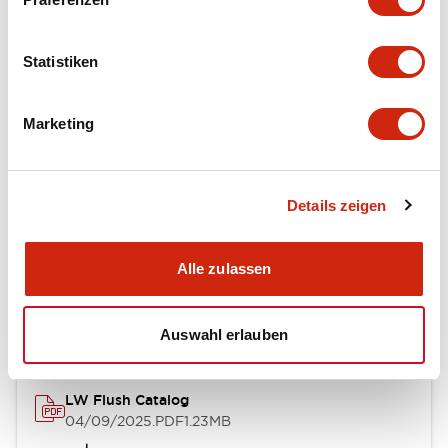
Functional Specifications
Statistiken
Mechanical Specifications
Marketing
Mounting and Installation Specifications
Details zeigen
Dokumente und Dateien
Alle zulassen
Kataloge & Broschüren
Genehmigungen & Standards
Auswahl erlauben
LW Flush Catalog
04/09/2025
.PDF
1.23MB