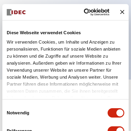
Hauptmerkmale
Mehrfachbefestigung möglich
Diese Webseite verwendet Cookies
Der schlüsselsichere Selektorschalter verwendet
Wir verwenden Cookies, um Inhalte und Anzeigen zu
eine hochsichere Stiftzuhaltungsstruktur
personalisieren, Funktionen für soziale Medien anbieten
zu können und die Zugriffe auf unsere Website zu
Schutzart IP65 (IEC60529)
analysieren. Außerdem geben wir Informationen zu Ihrer
Verwendung unserer Website an unsere Partner für
soziale Medien, Werbung und Analysen weiter. Unsere
Partner führen diese Informationen möglicherweise mit
weiteren Daten zusammen, die Sie ihnen bereitgestellt
+
Spezifikationen
Alle erweitern
haben oder die sie im Rahmen Ihrer Nutzung der Dienste
gesammelt haben.
Aesthetic Specifications
Einwilligungsauswahl
Notwendig
Environmental Specifications
Präferenzen