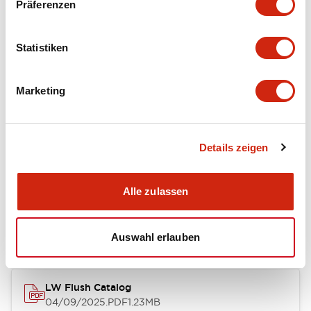
Präferenzen
Functional Specifications
Statistiken
Mechanical Specifications
Marketing
Mounting and Installation Specifications
Details zeigen
Dokumente und Dateien
Alle zulassen
Kataloge & Broschüren
CAD-Dateien
Genehmigungen & S
Auswahl erlauben
LW Flush Catalog
04/09/2025
.PDF
1.23MB