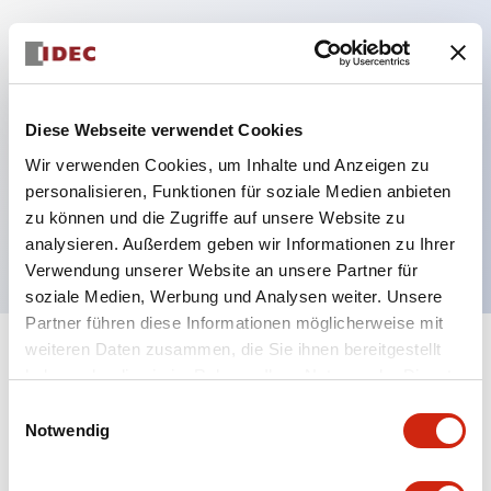
Hauptmerkmale
Diese Webseite verwendet Cookies
Mehrfachbefestigung möglich
Der schlüsselsichere Selektorschalter verwendet
Wir verwenden Cookies, um Inhalte und Anzeigen zu
personalisieren, Funktionen für soziale Medien anbieten
eine hochsichere Stiftzuhaltungsstruktur
zu können und die Zugriffe auf unsere Website zu
Schutzart IP65 (IEC60529)
analysieren. Außerdem geben wir Informationen zu Ihrer
Verwendung unserer Website an unsere Partner für
soziale Medien, Werbung und Analysen weiter. Unsere
Partner führen diese Informationen möglicherweise mit
weiteren Daten zusammen, die Sie ihnen bereitgestellt
+
Spezifikationen
Alle erweitern
haben oder die sie im Rahmen Ihrer Nutzung der Dienste
gesammelt haben.
Einwilligungsauswahl
Aesthetic Specifications
Notwendig
Environmental Specifications