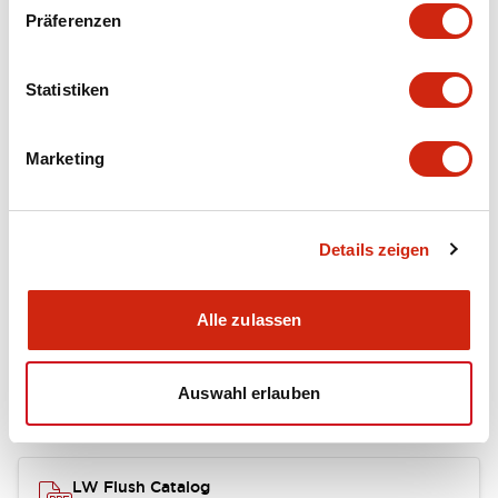
portion)
Präferenzen
Environmental Specifications
Statistiken
Mechanical Specifications
Marketing
Mounting and Installation Specifications
Details zeigen
Dokumente und Dateien
Alle zulassen
Auswahl erlauben
Kataloge & Broschüren
CAD-Dateien
Genehmigungen & S
LW Flush Catalog