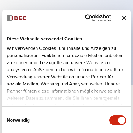
Hauptmerkmale
Mehrfachbefestigung möglich
Diese Webseite verwendet Cookies
Der schlüsselsichere Selektorschalter verwendet
Wir verwenden Cookies, um Inhalte und Anzeigen zu
eine hochsichere Stiftzuhaltungsstruktur
personalisieren, Funktionen für soziale Medien anbieten
Schutzart IP65 (IEC60529)
zu können und die Zugriffe auf unsere Website zu
analysieren. Außerdem geben wir Informationen zu Ihrer
Verwendung unserer Website an unsere Partner für
soziale Medien, Werbung und Analysen weiter. Unsere
Partner führen diese Informationen möglicherweise mit
+
weiteren Daten zusammen, die Sie ihnen bereitgestellt
Spezifikationen
Alle erweitern
haben oder die sie im Rahmen Ihrer Nutzung der Dienste
gesammelt haben.
Aesthetic Specifications
Einwilligungsauswahl
Notwendig
Electrical Specifications (rated illuminated